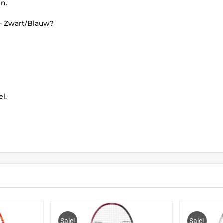
en.
– Zwart/Blauw?
l.
Sale!
Sale!