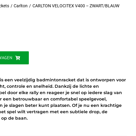
ckets
Carlton
CARLTON VELOCITEX V400 – ZWART/BLAUW
jke
WAGEN
 een veelzijdig badmintonracket dat is ontworpen voor
t, controle en snelheid. Dankzij de lichte en
l door elke rally en reageer je snel op iedere slag van
oor een betrouwbaar en comfortabel speelgevoel,
 je slagen beter kunt plaatsen. Of je nu een krachtige
 het spel wilt vertragen met een subtiele drop, de
e op de baan.