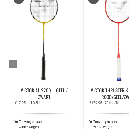
VICTOR AL-2200 – GEEL /
VICTOR THRUSTER K
ZWART
ROOD/GEEL/Z
Oorspronkelijke
Huidige
Oorspronkelij
Huidi
€
16.95
€
159.95
€
17.95
€
179.95
prijs
prijs
prijs
prijs
was:
is:
was:
is:
€17.95.
€16.95.
€179.95.
€159
Toevoegen aan
Toevoegen aan
winkelwagen
winkelwagen