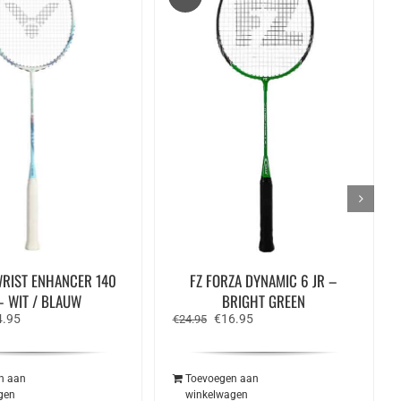
WRIST ENHANCER 140
FZ FORZA DYNAMIC 6 JR –
– WIT / BLAUW
BRIGHT GREEN
spronkelijke
Huidige
Oorspronkelijke
Huidige
4.95
€
16.95
€
24.95
s
prijs
prijs
prijs
:
is:
was:
is:
.00.
€74.95.
€24.95.
€16.95.
n aan
Toevoegen aan
gen
winkelwagen