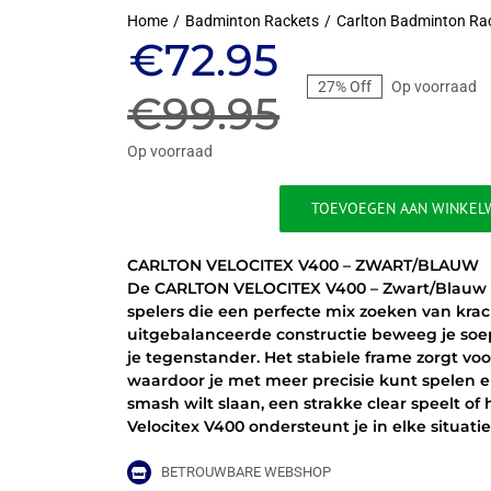
Home
Badminton Rackets
Carlton Badminton Ra
Oorspronkeli
Huidige
€
72.95
27% Off
Op voorraad
prijs
prijs
€
99.95
was:
is:
Op voorraad
€99.95.
€72.95.
TOEVOEGEN AAN WINKEL
CARLTON
VELOCITEX
CARLTON VELOCITEX V400 – ZWART/BLAUW
V400
De CARLTON VELOCITEX V400 – Zwart/Blauw is
-
spelers die een perfecte mix zoeken van krach
ZWART/BLAUW
uitgebalanceerde constructie beweeg je soepe
aantal
je tegenstander. Het stabiele frame zorgt v
waardoor je met meer precisie kunt spelen en
smash wilt slaan, een strakke clear speelt of
Velocitex V400 ondersteunt je in elke situati
BETROUWBARE WEBSHOP