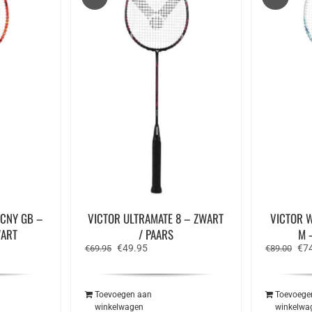
 CNY GB –
VICTOR ULTRAMATE 8 – ZWART
VICTOR 
WART
/ PAARS
M 
ke
ge
Oorspronkelijke
Huidige
Oor
€
49.95
€
7
€
69.95
€
89.00
prijs
prijs
prij
was:
is:
was
.95.
€69.95.
€49.95.
€89
Toevoegen aan
Toevoege
winkelwagen
winkelwa