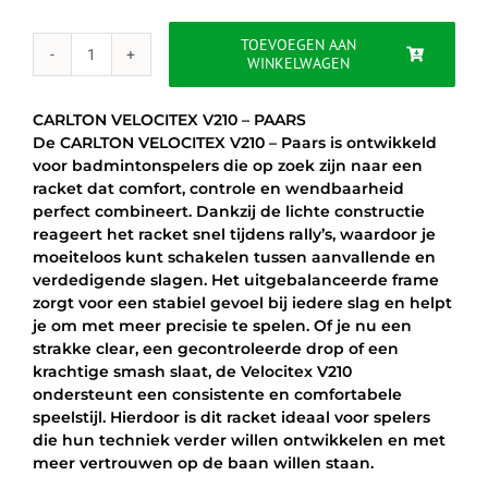
was:
is:
€40.00.
€29.95.
TOEVOEGEN AAN
WINKELWAGEN
CARLTON
VELOCITEX
V210
CARLTON VELOCITEX V210 – PAARS
-
De CARLTON VELOCITEX V210 – Paars is ontwikkeld
PAARS
voor badmintonspelers die op zoek zijn naar een
aantal
racket dat comfort, controle en wendbaarheid
perfect combineert. Dankzij de lichte constructie
reageert het racket snel tijdens rally’s, waardoor je
moeiteloos kunt schakelen tussen aanvallende en
verdedigende slagen. Het uitgebalanceerde frame
zorgt voor een stabiel gevoel bij iedere slag en helpt
je om met meer precisie te spelen. Of je nu een
strakke clear, een gecontroleerde drop of een
krachtige smash slaat, de Velocitex V210
ondersteunt een consistente en comfortabele
speelstijl. Hierdoor is dit racket ideaal voor spelers
die hun techniek verder willen ontwikkelen en met
meer vertrouwen op de baan willen staan.