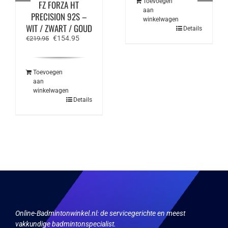
Toevoegen
FZ FORZA HT
aan
PRECISION 92S –
winkelwagen
WIT / ZWART / GOUD
Details
Oorspronkelijke
Huidige
€
154.95
€
219.95
prijs
prijs
was:
is:
€219.95.
€154.95.
Toevoegen
aan
winkelwagen
Details
Online-Badmintonwinkel.nl:
de servicegerichte en meest
vakkundige badmintonspecialist.