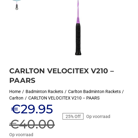
CARLTON VELOCITEX V210 –
PAARS
Home
Badminton Rackets
Carlton Badminton Rackets
Carlton
CARLTON VELOCITEX V210 – PAARS
Oorspronkelijke
Huidige
€
29.95
25% Off
Op voorraad
prijs
prijs
€
40.00
Op voorraad