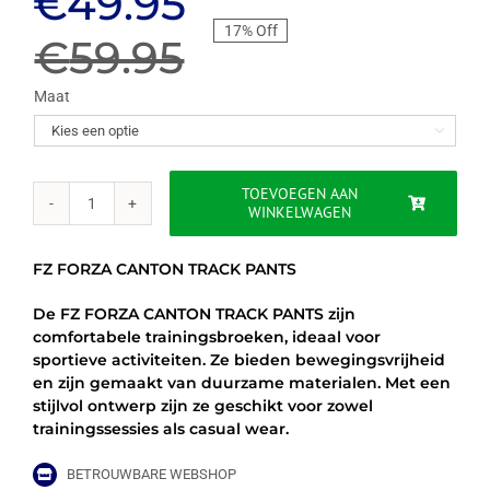
Oorspronkelijke
Huidige
€
49.95
17% Off
prijs
prijs
€
59.95
was:
is:
Maat

€59.95.
€49.95.
TOEVOEGEN AAN
WINKELWAGEN
FZ
FORZA
CANTON
FZ FORZA CANTON TRACK PANTS
TRACK
PANTS
De FZ FORZA CANTON TRACK PANTS zijn
-
comfortabele trainingsbroeken, ideaal voor
ZWART
sportieve activiteiten. Ze bieden bewegingsvrijheid
aantal
en zijn gemaakt van duurzame materialen. Met een
stijlvol ontwerp zijn ze geschikt voor zowel
trainingssessies als casual wear.
BETROUWBARE WEBSHOP