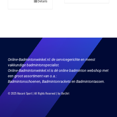
Dit
Details
heeft
product
meerdere
heeft
variaties.
meerdere
Deze
variaties.
optie
Deze
kan
optie
gekozen
kan
worden
gekozen
op
worden
de
op
productpagina
de
productpagina
Online-Badmintonwinkel.nl:
de servicegerichte en meest
vakkundige badmintonspecialist.
Online-Badmintonwinkel.nl is dé online badminton webshop met
een groot assortiment van o.a.:
Badmintonschoenen, Badmintonrackets en Badmintontassen.
© 2025 Macaré Sport | All Rights Reserved | by:
Ber|Art