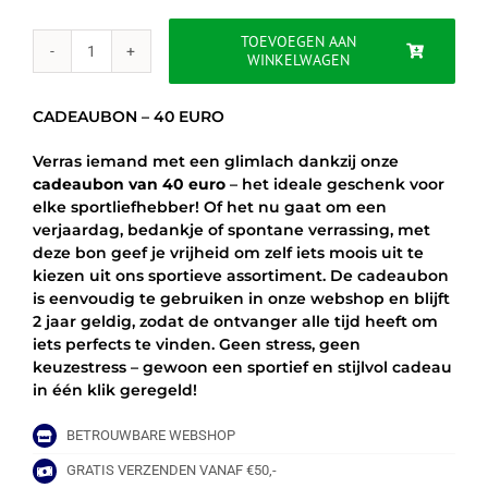
TOEVOEGEN AAN
WINKELWAGEN
CADEAUBON
-
40
CADEAUBON – 40 EURO
EURO
aantal
Verras iemand met een glimlach dankzij onze
cadeaubon van 40 euro
– het ideale geschenk voor
elke sportliefhebber! Of het nu gaat om een
verjaardag, bedankje of spontane verrassing, met
deze bon geef je vrijheid om zelf iets moois uit te
kiezen uit ons sportieve assortiment. De cadeaubon
is eenvoudig te gebruiken in onze webshop en blijft
2 jaar geldig, zodat de ontvanger alle tijd heeft om
iets perfects te vinden. Geen stress, geen
keuzestress – gewoon een sportief en stijlvol cadeau
in één klik geregeld!
BETROUWBARE WEBSHOP
GRATIS VERZENDEN VANAF €50,-