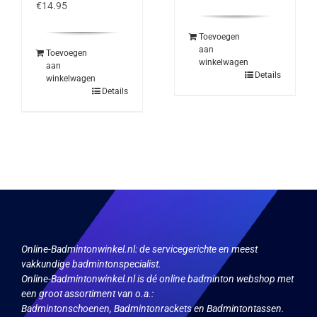
€
14.95
Toevoegen
aan
Toevoegen
winkelwagen
aan
Details
winkelwagen
Details
Online-Badmintonwinkel.nl:
de servicegerichte en meest
vakkundige badmintonspecialist.
Online-Badmintonwinkel.nl is dé online badminton webshop met
een groot assortiment van o.a.:
Badmintonschoenen, Badmintonrackets en Badmintontassen.