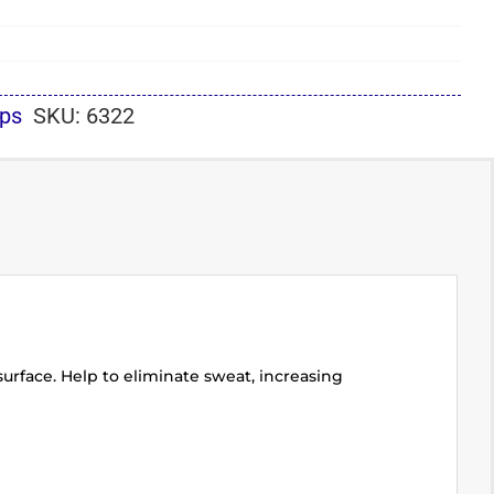
ips
SKU:
6322
surface. Help to eliminate sweat, increasing