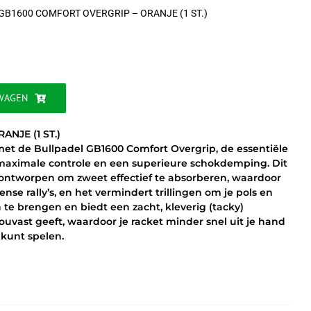
GB1600 COMFORT OVERGRIP – ORANJE (1 ST.)
WAGEN
NJE (1 ST.)
 met de Bullpadel GB1600 Comfort Overgrip, de essentiële
r maximale controle en een superieure schokdemping. Dit
s ontworpen om zweet effectief te absorberen, waardoor
tense rally’s, en het vermindert trillingen om je pols en
 te brengen en biedt een zacht, kleverig (tacky)
ouvast geeft, waardoor je racket minder snel uit je hand
 kunt spelen.