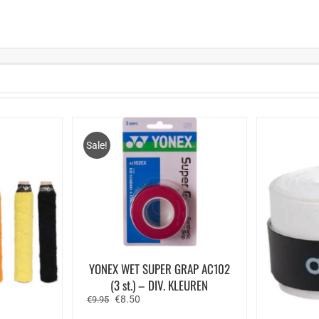
Sale!
YONEX WET SUPER GRAP AC102
(3 st.) – DIV. KLEUREN
Oorspronkelijke
Huidige
€
8.50
€
9.95
prijs
prijs