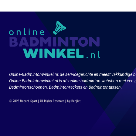
variat
Deze
Deze
optie
optie
kan
kan
gekozen
geko
worden
word
op
op
de
de
productpagina
produ
Online-Badmintonwinkel.nl:
de servicegerichte en meest vakkundige b
Online-Badmintonwinkel.nl is dé online badminton webshop met een g
Badmintonschoenen, Badmintonrackets en Badmintontassen.
© 2025 Macaré Sport | All Rights Reserved | by:
Ber|Art