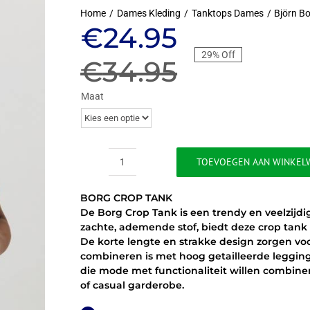
Home
Dames Kleding
Tanktops Dames
Björn B
Oorspronkeli
Huidige
€
24.95
29% Off
prijs
prijs
€
34.95
was:
is:
Maat
€34.95.
€24.95.
TOEVOEGEN AAN WINKEL
BJÖRN
BORG
BORG CROP TANK
BORG
De Borg Crop Tank is een trendy en veelzijd
CROP
zachte, ademende stof, biedt deze crop tank 
TANK
De korte lengte en strakke design zorgen voo
aantal
combineren is met hoog getailleerde legging
die mode met functionaliteit willen combine
of casual garderobe.