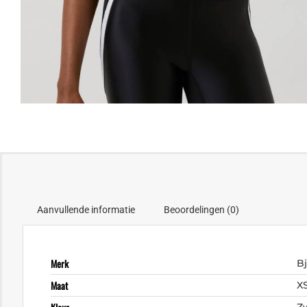
Aanvullende informatie
Beoordelingen (0)
Merk
B
Maat
X
Z