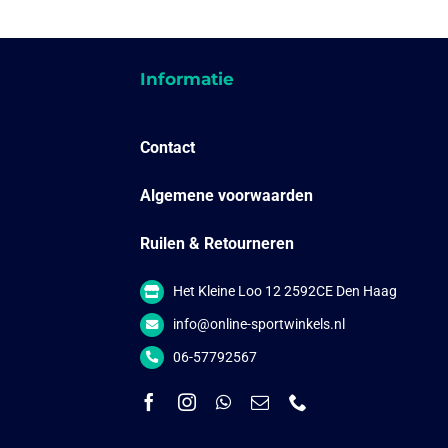
worden
variaties.
op
Deze
de
optie
productpagina
kan
gekozen
Informatie
worden
op
de
productpagina
Contact
Algemene voorwaarden
Ruilen & Retourneren
Het Kleine Loo 12 2592CE Den Haag
info@online-sportwinkels.nl
06-57792567