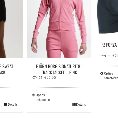
FZ FORZA
Oor
€
2
€
29.95
prij
was
E SWEAT
BJÖRN BORG SIGNATURE´81
€29
ACK
TRACK JACKET – PINK
Opties
e
Oorspronkelijke
Huidige
€
56.95
€
74.95
selectere
prijs
prijs
was:
is:
€74.95.
€56.95.
Opties
selecteren
Dit
Details
Details
ct
product
heeft
ere
meerdere