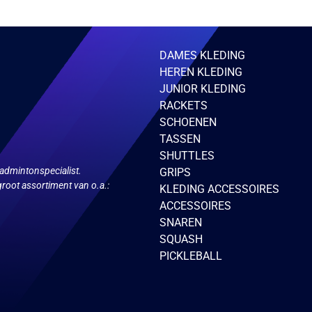
ies.
variaties.
Deze
optie
kan
zen
gekozen
DAMES KLEDING
en
worden
HEREN KLEDING
op
de
JUNIOR KLEDING
ctpagina
productpagina
RACKETS
SCHOENEN
TASSEN
SHUTTLES
admintonspecialist.
GRIPS
root assortiment van o.a.:
KLEDING ACCESSOIRES
ACCESSOIRES
SNAREN
SQUASH
PICKLEBALL