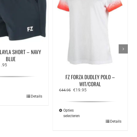
 LAYLA SHORT – NAVY
BLUE
spronkelijke
Huidige
1.95
s
prijs
:
is:
FZ FORZA DUDLEY POLO –
.95.
€21.95.
WIT/CORAL
Oorspronkelijke
Huidige
€
19.95
€
44.95
n
prijs
prijs
Dit
Details
was:
is:
product
€44.95.
€19.95.
heeft
meerdere
Opties
variaties.
selecteren
Deze
Dit
Details
optie
product
kan
heeft
gekozen
meerdere