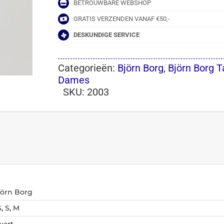
BETROUWBARE WEBSHOP
GRATIS VERZENDEN VANAF €50,-
DESKUNDIGE SERVICE
Categorieën:
Björn Borg
,
Björn Borg 
Dames
SKU:
2003
jörn Borg
S
,
S
,
M
wart