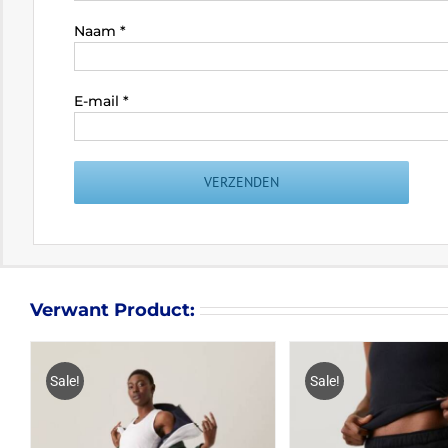
Naam
*
E-mail
*
Verwant Product:
Sale!
Sale!