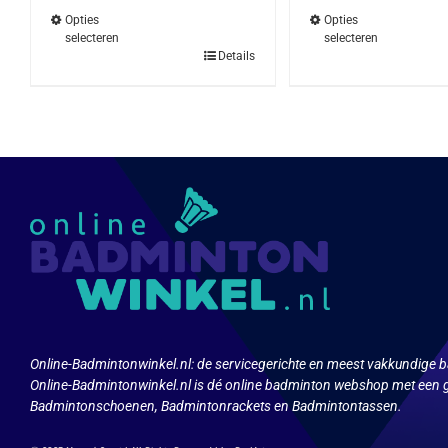
Opties
Opties
selecteren
selecteren
Dit
Dit
Details
product
produ
heeft
heeft
meerdere
meerd
variaties.
variat
Deze
Deze
optie
optie
kan
kan
gekozen
geko
worden
word
op
op
de
de
productpagina
produ
Online-Badmintonwinkel.nl:
de servicegerichte en meest vakkundige b
Online-Badmintonwinkel.nl is dé online badminton webshop met een g
Badmintonschoenen, Badmintonrackets en Badmintontassen.