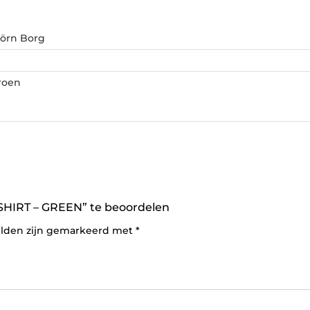
jörn Borg
roen
HIRT – GREEN” te beoordelen
elden zijn gemarkeerd met
*