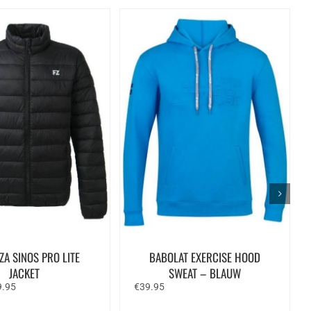
ZA SINOS PRO LITE
BABOLAT EXERCISE HOOD
JACKET
SWEAT – BLAUW
spronkelijke
Huidige
9.95
€
39.95
s
prijs
:
is: