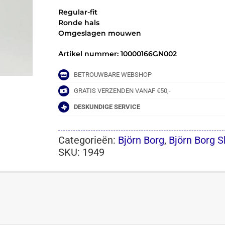
Regular-fit
Ronde hals
Omgeslagen mouwen
Artikel nummer: 10000166GN002
BETROUWBARE WEBSHOP
GRATIS VERZENDEN VANAF €50,-
DESKUNDIGE SERVICE
Categorieën:
Björn Borg
,
Björn Borg S
SKU:
1949