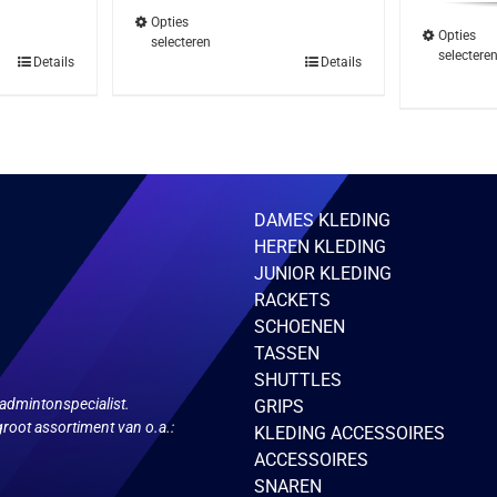
€64
Opties
Opties
selecteren
selectere
Dit
Details
Details
ct
product
heeft
ere
meerdere
ies.
variaties.
Deze
optie
kan
zen
gekozen
DAMES KLEDING
en
worden
op
HEREN KLEDING
de
JUNIOR KLEDING
ctpagina
productpagina
RACKETS
SCHOENEN
TASSEN
SHUTTLES
admintonspecialist.
GRIPS
root assortiment van o.a.:
KLEDING ACCESSOIRES
ACCESSOIRES
SNAREN