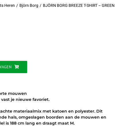
rts Heren
Björn Borg
BJÖRN BORG BREEZE T-SHIRT – GREEN
jke
WAGEN
 korte mouwen
vast je nieuwe favoriet.
zachte materiaalmix met katoen en polyester. Dit
 ronde hals, omgeslagen boorden aan de mouwen en
l is 188 cm lang en draagt maat M.