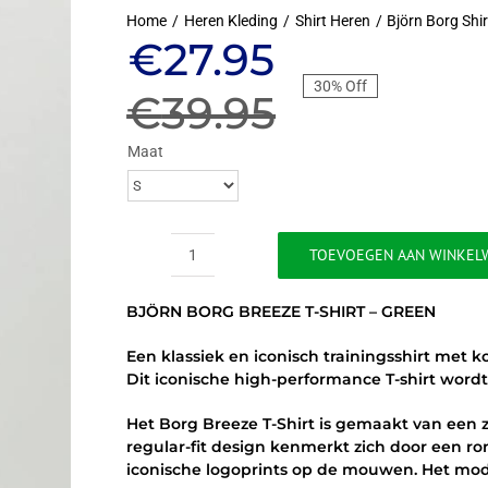
Home
Heren Kleding
Shirt Heren
Björn Borg Shi
Oorspronkeli
Huidige
€
27.95
30% Off
prijs
prijs
€
39.95
was:
is:
Maat
€39.95.
€27.95.
TOEVOEGEN AAN WINKEL
BJÖRN
BORG
BJÖRN BORG BREEZE T-SHIRT – GREEN
BREEZE
T-
Een klassiek en iconisch trainingsshirt met
SHIRT
Dit iconische high-performance T-shirt wordt 
-
GREEN
Het Borg Breeze T-Shirt is gemaakt van een 
aantal
regular-fit design kenmerkt zich door een
iconische logoprints op de mouwen. Het mode