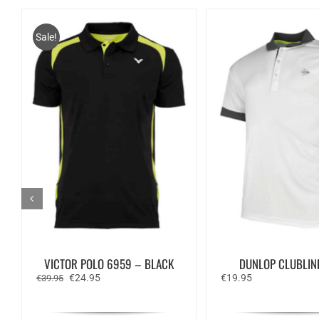
Sale!
VICTOR POLO 6959 – BLACK
DUNLOP CLUBLIN
Oorspronkelijke
Huidige
€
24.95
€
19.95
€
39.95
prijs
prijs
was:
is:
€39.95.
€24.95.