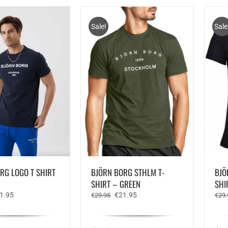
Sale!
Sale
RG LOGO T SHIRT
BJÖRN BORG STHLM T-
BJÖ
SHIRT – GREEN
SHI
rspronkelijke
Huidige
Oorspronkelijke
Huidige
1.95
€
21.95
€
29.95
€
29.
js
prijs
prijs
prijs
s:
is:
was:
is:
9.95.
€21.95.
€29.95.
€21.95.