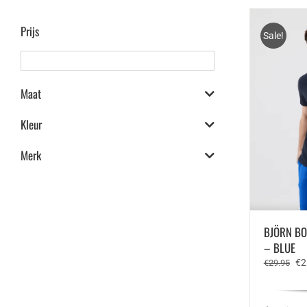
Prijs
Sale!
Maat
Kleur
Merk
BJÖRN BO
– BLUE
Oo
€
2
€
29.95
pri
wa
€2