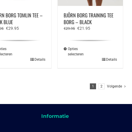
RN BORG TOMLIN TEE –
BJÖRN BORG TRAINING TEE
K BLUE
BORG – BLACK
Oorspronkelijke
Huidige
Oorspronkelijke
Huidige
€
29.95
€
21.95
95
€
29.95
prijs
prijs
prijs
prijs
was:
is:
was:
is:
€39.95.
€29.95.
€29.95.
€21.95.
ties
Opties
lecteren
selecteren
Dit
Details
Details
duct
product
t
heeft
rdere
meerdere
aties.
variaties.
1
2
Volgende
e
Deze
e
optie
kan
ozen
gekozen
den
worden
Informatie
op
de