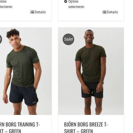
ties
Opties
lecteren
selecteren
Dit
Details
Details
duct
product
t
heeft
rdere
meerdere
aties.
variaties.
!
Sale!
e
Deze
e
optie
kan
ozen
gekozen
den
worden
op
de
ductpagina
productpagina
RN BORG TRAINING T-
BJÖRN BORG BREEZE T-
RT – GREEN
SHIRT – GREEN