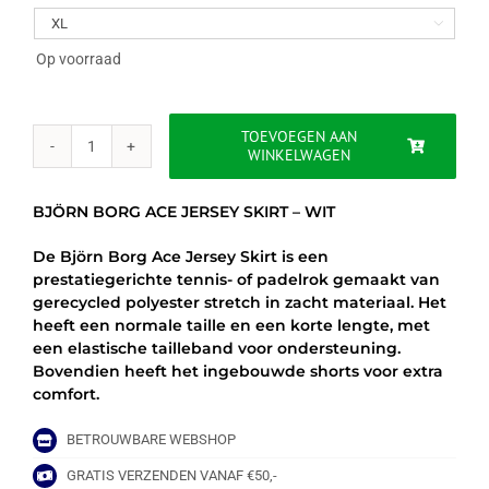
was:
is:

€39.95.
€34.95.
Op voorraad
TOEVOEGEN AAN
WINKELWAGEN
BJÖRN
BORG
ACE
BJÖRN BORG ACE JERSEY SKIRT – WIT
JERSEY
SKIRT
De Björn Borg Ace Jersey Skirt is een
-
prestatiegerichte tennis- of padelrok gemaakt van
WIT
gerecycled polyester stretch in zacht materiaal. Het
aantal
heeft een normale taille en een korte lengte, met
een elastische tailleband voor ondersteuning.
Bovendien heeft het ingebouwde shorts voor extra
comfort.
BETROUWBARE WEBSHOP
GRATIS VERZENDEN VANAF €50,-