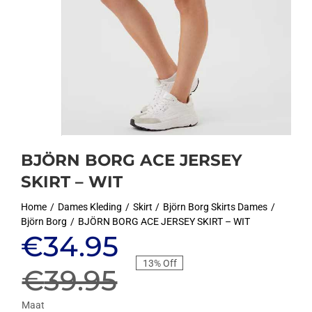
BJÖRN BORG ACE JERSEY
SKIRT – WIT
Home
Dames Kleding
Skirt
Björn Borg Skirts Dames
Björn Borg
BJÖRN BORG ACE JERSEY SKIRT – WIT
Oorspronkelijke
Huidige
€
34.95
13% Off
prijs
prijs
€
39.95
Maat