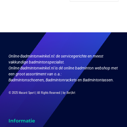
heeft
variaties.
meerdere
Deze
variaties.
optie
Deze
kan
optie
gekozen
kan
worden
gekozen
op
worden
de
op
productpagina
de
productpagina
Online-Badmintonwinkel.nl:
de servicegerichte en meest
vakkundige badmintonspecialist.
Online-Badmintonwinkel.nl is dé online badminton webshop met
een groot assortiment van o.a.:
Badmintonschoenen, Badmintonrackets en Badmintontassen.
© 2025 Macaré Sport | All Rights Reserved | by:
Ber|Art
Informatie