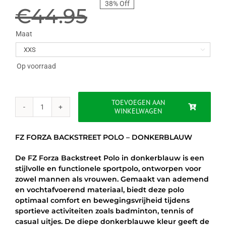
38% Off
prijs
prijs
€
44.95
was:
is:
Maat

€44.95.
€27.95.
Op voorraad
TOEVOEGEN AAN
WINKELWAGEN
FZ
FORZA
BACKSTREET
FZ FORZA BACKSTREET POLO – DONKERBLAUW
POLO
-
De FZ Forza Backstreet Polo in donkerblauw is een
DONKERBLAUW
stijlvolle en functionele sportpolo, ontworpen voor
aantal
zowel mannen als vrouwen. Gemaakt van ademend
en vochtafvoerend materiaal, biedt deze polo
optimaal comfort en bewegingsvrijheid tijdens
sportieve activiteiten zoals badminton, tennis of
casual uitjes. De diepe donkerblauwe kleur geeft de