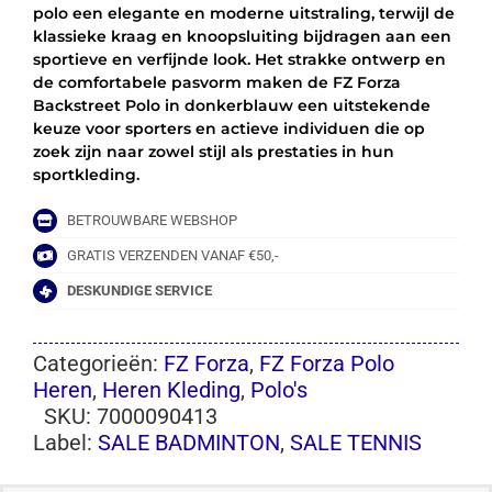
polo een elegante en moderne uitstraling, terwijl de
klassieke kraag en knoopsluiting bijdragen aan een
sportieve en verfijnde look. Het strakke ontwerp en
de comfortabele pasvorm maken de FZ Forza
Backstreet Polo in donkerblauw een uitstekende
keuze voor sporters en actieve individuen die op
zoek zijn naar zowel stijl als prestaties in hun
sportkleding.
BETROUWBARE WEBSHOP
GRATIS VERZENDEN VANAF €50,-
DESKUNDIGE SERVICE
Categorieën:
FZ Forza
,
FZ Forza Polo
Heren
,
Heren Kleding
,
Polo's
SKU:
7000090413
Label:
SALE BADMINTON
,
SALE TENNIS