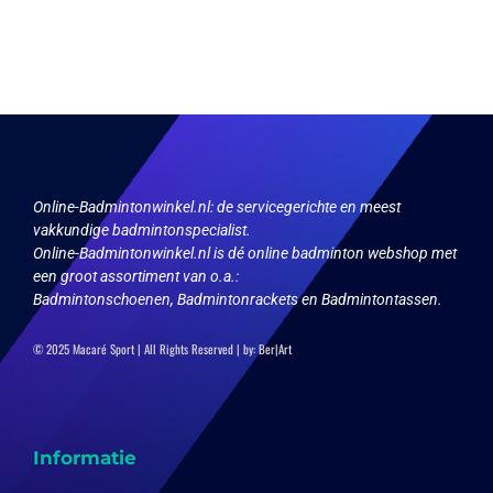
de
meerdere
productpagina
variaties.
Deze
optie
kan
gekozen
worden
op
de
productpagina
Online-Badmintonwinkel.nl:
de servicegerichte en meest
vakkundige badmintonspecialist.
Online-Badmintonwinkel.nl is dé online badminton webshop met
een groot assortiment van o.a.:
Badmintonschoenen, Badmintonrackets en Badmintontassen.
© 2025 Macaré Sport | All Rights Reserved | by:
Ber|Art
Informatie