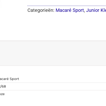
Categorieën:
Macaré Sport
,
Junior Kl
acaré Sport
2/68
oze