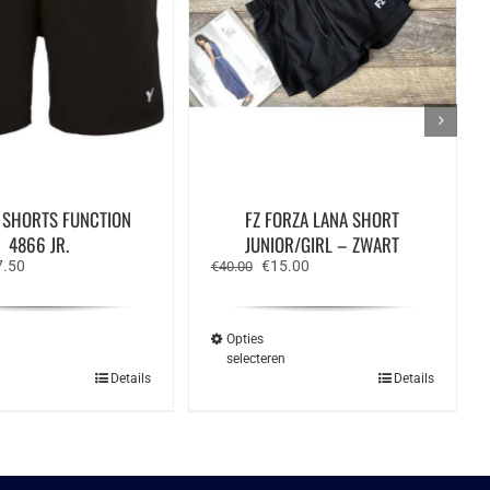
 SHORTS FUNCTION
FZ FORZA LANA SHORT
4866 JR.
JUNIOR/GIRL – ZWART
spronkelijke
Huidige
Oorspronkelijke
Huidige
7.50
€
15.00
€
40.00
s
prijs
prijs
prijs
:
is:
was:
is:
.95.
€27.50.
€40.00.
€15.00.
Opties
n
selecteren
Dit
Dit
Details
Details
product
product
heeft
heeft
meerdere
meerdere
variaties.
variaties.
Deze
Deze
optie
optie