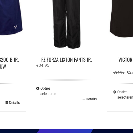
200 B JR.
FZ FORZA LIXTON PANTS JR.
VICTOR
AUW
€
34.95
e
Oor
€
2
€
34.95
prij
was
€34
Opties
Opties
selecteren
selectere
Dit
Details
Details
product
ct
heeft
meerdere
ere
variaties.
ies.
Deze
optie
kan