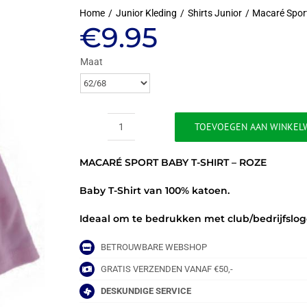
Home
Junior Kleding
Shirts Junior
Macaré Spor
€
9.95
Maat
TOEVOEGEN AAN WINKEL
MACARÉ
SPORT
MACARÉ SPORT BABY T-SHIRT – ROZE
BABY
T-
Baby T-Shirt van 100% katoen.
SHIRT
-
Ideaal om te bedrukken met club/bedrijfslog
ROZE
aantal
BETROUWBARE WEBSHOP
GRATIS VERZENDEN VANAF €50,-
DESKUNDIGE SERVICE