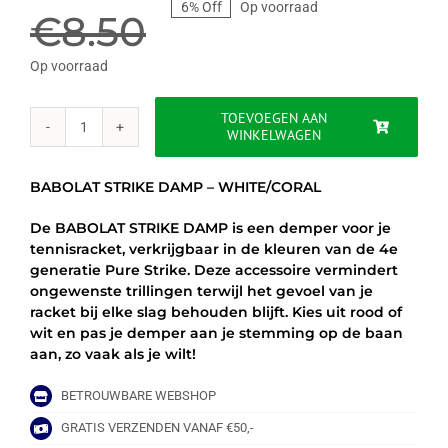
6% Off
Op voorraad
prijs
prijs
€
8.50
was:
is:
Op voorraad
€8.50.
€7.95.
TOEVOEGEN AAN
WINKELWAGEN
BABOLAT
STRIKE
DAMP
BABOLAT STRIKE DAMP – WHITE/CORAL
-
WHITE/CORAL
De BABOLAT STRIKE DAMP is een demper voor je
aantal
tennisracket, verkrijgbaar in de kleuren van de 4e
generatie Pure Strike. Deze accessoire vermindert
ongewenste trillingen terwijl het gevoel van je
racket bij elke slag behouden blijft. Kies uit rood of
wit en pas je demper aan je stemming op de baan
aan, zo vaak als je wilt!
BETROUWBARE WEBSHOP
GRATIS VERZENDEN VANAF €50,-