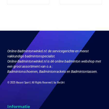
product
product
heeft
heeft
meerdere
meerdere
variaties.
variaties.
Deze
Deze
optie
optie
kan
kan
gekozen
gekozen
worden
worden
op
op
de
de
productpagina
productpagina
Online-Badmintonwinkel.nl:
de servicegerichte en meest
vakkundige badmintonspecialist.
Online-Badmintonwinkel.nl is dé online badminton webshop met
een groot assortiment van o.a.:
Badmintonschoenen, Badmintonrackets en Badmintontassen.
© 2025 Macaré Sport | All Rights Reserved | by:
Ber|Art
Informatie