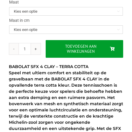
was:
is:
Maat

€120.00.
€89.95.
Maat in cm

TOEVOEGEN AAN
WINKELWAGEN
BABOLAT
SFX
4
BABOLAT SFX 4 CLAY – TERRA COTTA
CLAY
Speel met ultiem comfort en stabiliteit op de
-
gravelbaan met de BABOLAT SFX 4 CLAY in de
TERRA
opvallende terra cotta kleur. Deze tennisschoen is
COTTA
de perfecte keuze voor spelers die behoefte hebben
aantal
aan extra demping en een ruimere pasvorm. Het
bovenwerk van mesh en synthetisch materiaal zorgt
voor een optimale luchtcirculatie en ondersteuning,
terwijl de versterkte constructie en de krachtige
Michelin-zool zorgen voor ongekende
duurzaamheid en een uitstekende grip. Met de SFX