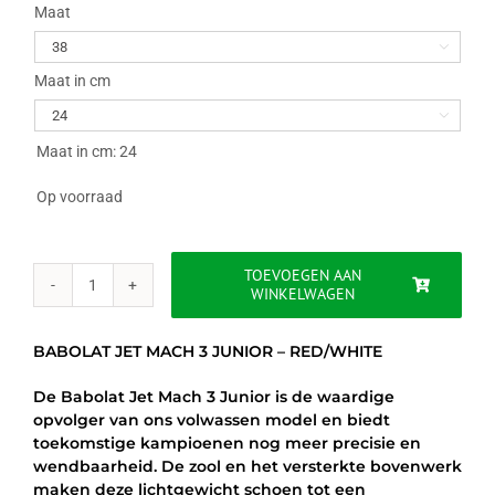
was:
is:
Maat

€75.00.
€67.95.
Maat in cm

Maat in cm: 24
Op voorraad
TOEVOEGEN AAN
WINKELWAGEN
BABOLAT
JET
MACH
BABOLAT JET MACH 3 JUNIOR – RED/WHITE
3
JUNIOR
De Babolat Jet Mach 3 Junior is de waardige
-
opvolger van ons volwassen model en biedt
RED/WHITE
toekomstige kampioenen nog meer precisie en
aantal
wendbaarheid. De zool en het versterkte bovenwerk
maken deze lichtgewicht schoen tot een