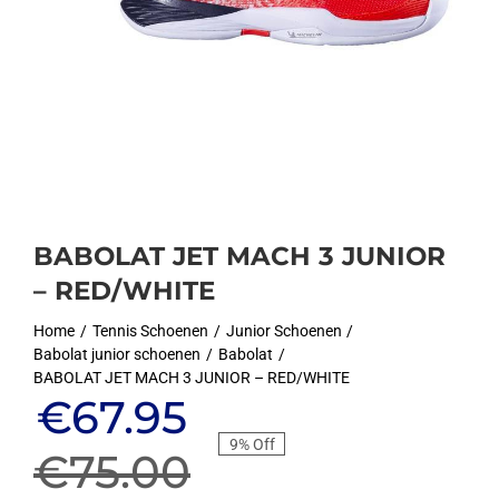
BABOLAT JET MACH 3 JUNIOR
– RED/WHITE
Home
Tennis Schoenen
Junior Schoenen
Babolat junior schoenen
Babolat
BABOLAT JET MACH 3 JUNIOR – RED/WHITE
Oorspronkelijke
Huidige
€
67.95
9% Off
prijs
prijs
€
75.00