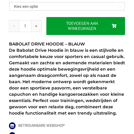
was:
is:

€60.00.
€49.95.
TOEVOEGEN AAN
WINKELWAGEN
BABOLAT
DRIVE
HOODIE
BABOLAT DRIVE HOODIE – BLAUW
-
De Babolat Drive Hoodie in blauw is een stijlvolle en
BLAUW
comfortabele keuze voor sporters en casual gebruik.
aantal
Gemaakt van zachte en ademende materialen biedt
deze hoodie optimale bewegingsvrijheid en een
aangenaam draagcomfort, zowel op als naast de
baan. Het moderne ontwerp wordt gekenmerkt
door een sportieve pasvorm, een verstelbare
capuchon en handige kangoeroezakken voor kleine
essentials. Perfect voor trainingen, wedstrijden of
gewoon voor een relaxte dag, combineert deze
hoodie functionaliteit met een trendy uitstraling.
BETROUWBARE WEBSHOP