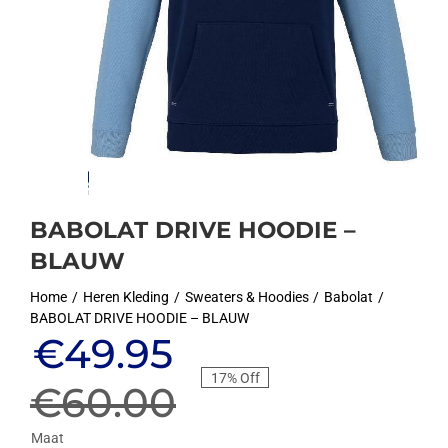
BABOLAT DRIVE HOODIE –
BLAUW
Home
Heren Kleding
Sweaters & Hoodies
Babolat
BABOLAT DRIVE HOODIE – BLAUW
Oorspronkelijke
Huidige
€
49.95
17% Off
prijs
prijs
€
60.00
Maat