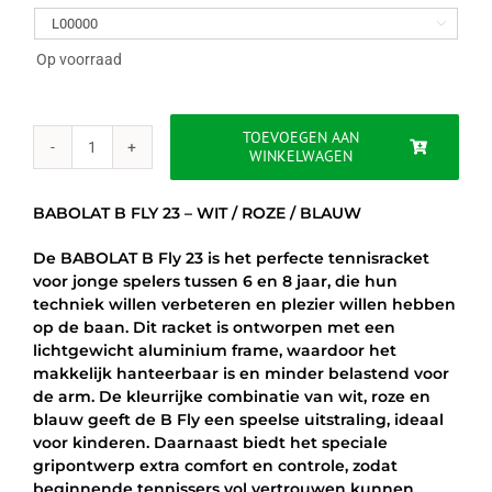
was:
is:

€34.95.
€29.95.
Op voorraad
TOEVOEGEN AAN
WINKELWAGEN
BABOLAT
B
FLY
BABOLAT B FLY 23 – WIT / ROZE / BLAUW
23
-
De BABOLAT B Fly 23 is het perfecte tennisracket
WIT
voor jonge spelers tussen 6 en 8 jaar, die hun
/
techniek willen verbeteren en plezier willen hebben
ROZE
op de baan. Dit racket is ontworpen met een
/
lichtgewicht aluminium frame, waardoor het
BLAUW
makkelijk hanteerbaar is en minder belastend voor
aantal
de arm. De kleurrijke combinatie van wit, roze en
blauw geeft de B Fly een speelse uitstraling, ideaal
voor kinderen. Daarnaast biedt het speciale
gripontwerp extra comfort en controle, zodat
beginnende tennissers vol vertrouwen kunnen