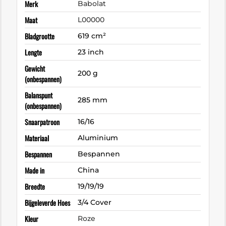
Merk
Babolat
Maat
L00000
Bladgrootte
619 cm²
Lengte
23 inch
Gewicht
200 g
(onbespannen)
Balanspunt
285 mm
(onbespannen)
Snaarpatroon
16/16
Materiaal
Aluminium
Bespannen
Bespannen
Made in
China
Breedte
19/19/19
Bijgeleverde Hoes
3/4 Cover
Kleur
Roze