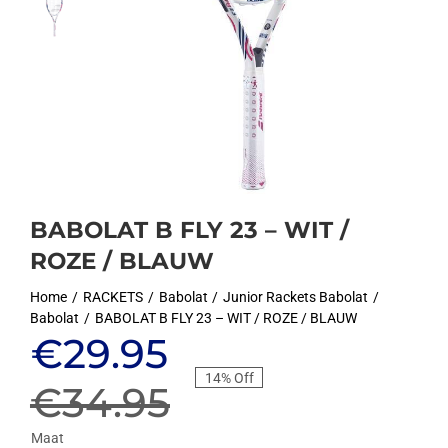
BABOLAT B FLY 23 – WIT /
ROZE / BLAUW
Home
RACKETS
Babolat
Junior Rackets Babolat
Babolat
BABOLAT B FLY 23 – WIT / ROZE / BLAUW
Oorspronkelijke
Huidige
€
29.95
14% Off
prijs
prijs
€
34.95
Maat