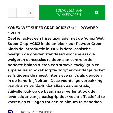
was:
is:
€9.95.
€8.50.
TOEVOEGEN AAN
WINKELWAGEN
YONEX
WET
SUPER
YONEX WET SUPER GRAP AC102 (3 st.) – POWDER
GRAP
GREEN
AC102
Geef je racket een frisse upgrade met de Yonex Wet
(3
Super Grap AC102 in de unieke kleur Powder Green.
st.)
Sinds de introductie in 1987 is deze iconische
-
overgrip de gouden standaard voor spelers die
POWDER
weigeren concessies te doen aan controle; de
GREEN
perfecte balans tussen een stroeve ’tacky’ grip en
aantal
superieure schokabsorptie zorgt ervoor dat je racket
zelfs tijdens de meest intensieve rally’s als gegoten
in de hand blijft zitten. Deze voordelige verpakking
van drie stuks biedt niet alleen een subtiele,
stijlvolle look op de baan, maar verlengt ook de
levensduur van je basisgrip door vocht effectief af te
voeren en trillingen tot een minimum te beperken.
BETROUWBARE WEBSHOP