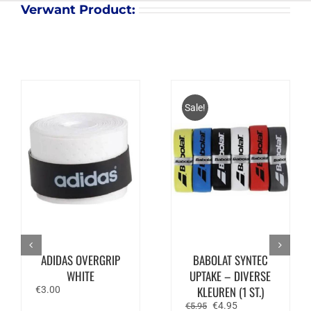
Verwant Product:
Sale!
ADIDAS OVERGRIP
BABOLAT SYNTEC
WHITE
UPTAKE – DIVERSE
KLEUREN (1 ST.)
€
3.00
Oorspronkelijke
Huidige
€
4.95
€
5.95