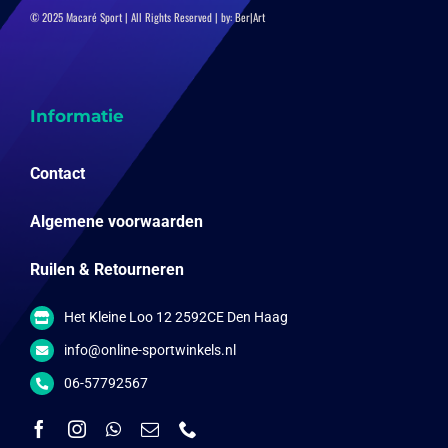
© 2025 Macaré Sport | All Rights Reserved | by:
Ber|Art
Informatie
Contact
Algemene voorwaarden
Ruilen & Retourneren
Het Kleine Loo 12 2592CE Den Haag
info@online-sportwinkels.nl
06-57792567