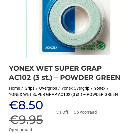
YONEX WET SUPER GRAP
AC102 (3 st.) – POWDER GREEN
Home
Grips
Overgrips
Yonex Overgrip
Yonex
YONEX WET SUPER GRAP AC102 (3 st.) – POWDER GREEN
Oorspronkelijke
Huidige
€
8.50
15% Off
Op voorraad
prijs
prijs
€
9.95
Op voorraad