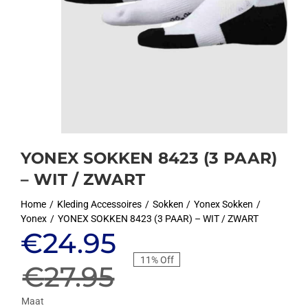
YONEX SOKKEN 8423 (3 PAAR)
– WIT / ZWART
Home
Kleding Accessoires
Sokken
Yonex Sokken
Yonex
YONEX SOKKEN 8423 (3 PAAR) – WIT / ZWART
Oorspronkelijke
Huidige
€
24.95
11% Off
prijs
prijs
€
27.95
Maat