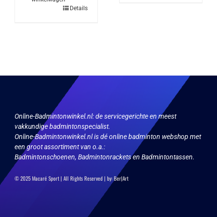
heeft
Details
meerdere
variaties.
Deze
optie
kan
gekozen
worden
op
de
productpagina
Online-Badmintonwinkel.nl:
de servicegerichte en meest
vakkundige badmintonspecialist.
Online-Badmintonwinkel.nl is dé online badminton webshop met
een groot assortiment van o.a.:
Badmintonschoenen, Badmintonrackets en Badmintontassen.
© 2025 Macaré Sport | All Rights Reserved | by:
Ber|Art