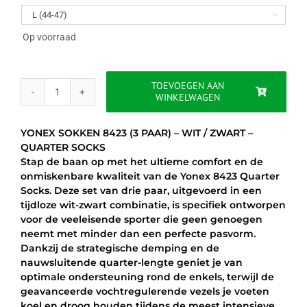
was:
is:

€27.95.
€24.95.
Op voorraad
TOEVOEGEN AAN
WINKELWAGEN
YONEX
SOKKEN
8423
YONEX SOKKEN 8423 (3 PAAR) – WIT / ZWART –
(3
QUARTER SOCKS
PAAR)
Stap de baan op met het ultieme comfort en de
-
onmiskenbare kwaliteit van de Yonex 8423 Quarter
WIT
Socks. Deze set van drie paar, uitgevoerd in een
/
tijdloze wit-zwart combinatie, is specifiek ontworpen
ZWART
voor de veeleisende sporter die geen genoegen
aantal
neemt met minder dan een perfecte pasvorm.
Dankzij de strategische demping en de
nauwsluitende quarter-lengte geniet je van
optimale ondersteuning rond de enkels, terwijl de
geavanceerde vochtregulerende vezels je voeten
koel en droog houden tijdens de meest intensieve