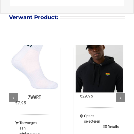
Verwant Product:
VICTOR SUMMER
BJÖRN BORG CAP
SOX UNI 09 – WIT /
SPORTSWEAR
ZWART
€
29.95
€
7.95
Opties
selecteren
Toevoegen
Dit
Details
aan
product
winkelwagen