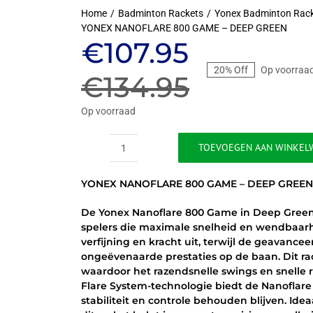
Home
Badminton Rackets
Yonex Badminton Rac
YONEX NANOFLARE 800 GAME – DEEP GREEN
Oorspronkeli
Huidige
€
107.95
20% Off
Op voorraa
prijs
prijs
€
134.95
was:
is:
Op voorraad
€134.95.
€107.95.
TOEVOEGEN AAN WINKEL
YONEX
NANOFLARE
YONEX NANOFLARE 800 GAME – DEEP GREE
800
GAME
De Yonex Nanoflare 800 Game in Deep Green
-
spelers die maximale snelheid en wendbaarh
DEEP
verfijning en kracht uit, terwijl de geavanc
GREEN
ongeëvenaarde prestaties op de baan. Dit ra
aantal
waardoor het razendsnelle swings en snelle r
Flare System-technologie biedt de Nanoflare 
stabiliteit en controle behouden blijven. Ide