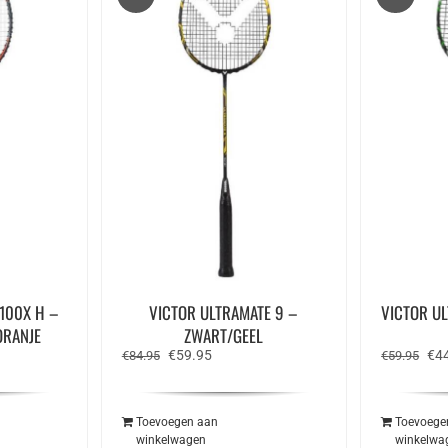
100X H –
VICTOR ULTRAMATE 9 –
VICTOR UL
ORANJE
ZWART/GEEL
ke
ge
Oorspronkelijke
Huidige
Oor
€
59.95
€
4
€
84.95
€
59.95
prijs
prijs
prij
was:
is:
was
.95.
€84.95.
€59.95.
€59
Toevoegen aan
Toevoege
winkelwagen
winkelwa