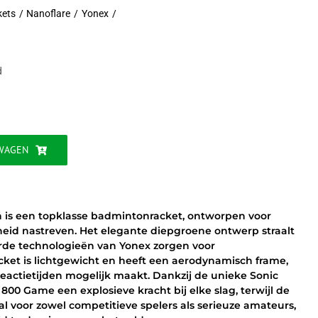
kets
Nanoflare
Yonex
jke
d
WAGEN
N
 is een topklasse badmintonracket, ontworpen voor
eid nastreven. Het elegante diepgroene ontwerp straalt
eerde technologieën van Yonex zorgen voor
cket is lichtgewicht en heeft een aerodynamisch frame,
eactietijden mogelijk maakt. Dankzij de unieke Sonic
800 Game een explosieve kracht bij elke slag, terwijl de
aal voor zowel competitieve spelers als serieuze amateurs,