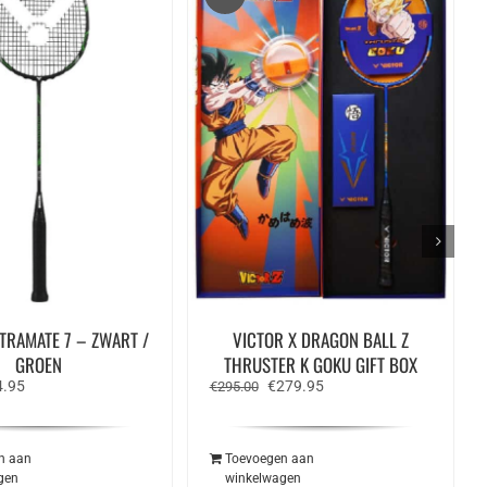
TRAMATE 7 – ZWART /
VICTOR X DRAGON BALL Z
GROEN
THRUSTER K GOKU GIFT BOX
spronkelijke
Huidige
Oorspronkelijke
Huidige
4.95
€
279.95
€
295.00
s
prijs
prijs
prijs
:
is:
was:
is:
.95.
€44.95.
€295.00.
€279.95.
n aan
Toevoegen aan
gen
winkelwagen