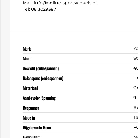
Mail: info@online-sportwinkels.nl
Tel: 06 30293871
Merk
Y
Maat
S
Gewicht (onbespannen)
4
Balanspunt (onbespannen)
H
Materiaal
G
Aanbevolen Spanning
9-
Bespannen
B
Made in
T
Bijgeleverde Hoes
Fu
Flexibiliteit
M