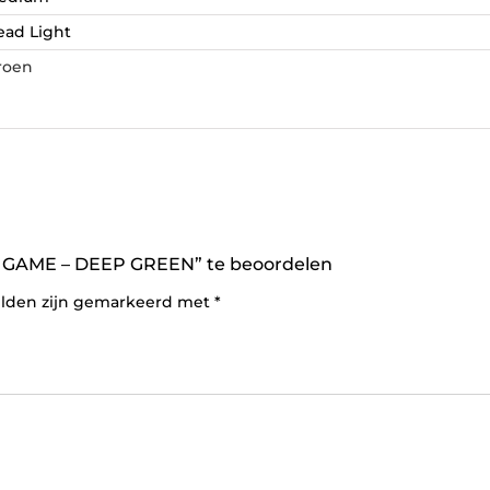
ead Light
roen
GAME – DEEP GREEN” te beoordelen
elden zijn gemarkeerd met
*