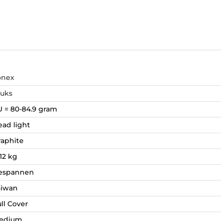
onex
tuks
U = 80-84.9 gram
ead light
raphite
12 kg
espannen
aiwan
ll Cover
edium