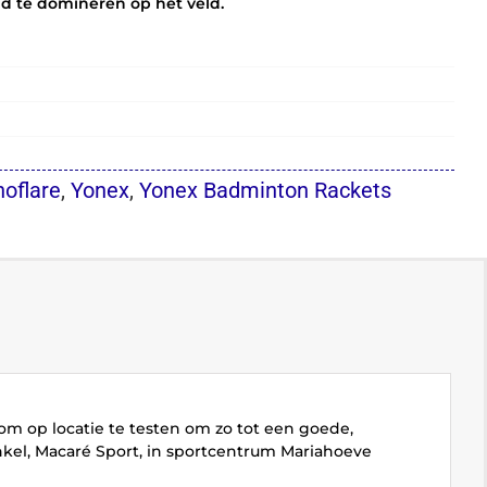
id te domineren op het veld.
oflare
,
Yonex
,
Yonex Badminton Rackets
 om op locatie te testen om zo tot een goede,
kel, Macaré Sport, in sportcentrum Mariahoeve