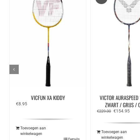
VICFUN XA KIDDY
VICTOR AURASPEED 
ZWART / GRIJS / 
€
8.95
Oorspronkelij
Huidi
€
154.95
€
229.00
prijs
prijs
was:
is:
€229.00.
€154
Toevoegen aan
Toevoegen aan
winkelwagen
winkelwagen
Details