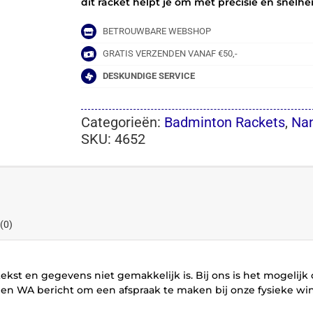
dit racket helpt je om met precisie en snelhe
BETROUWBARE WEBSHOP
GRATIS VERZENDEN VANAF €50,-
DESKUNDIGE SERVICE
Categorieën:
Badminton Rackets
,
Nan
SKU:
4652
(0)
ekst en gegevens niet gemakkelijk is. Bij ons is het mogelijk
en WA bericht om een afspraak te maken bij onze fysieke win