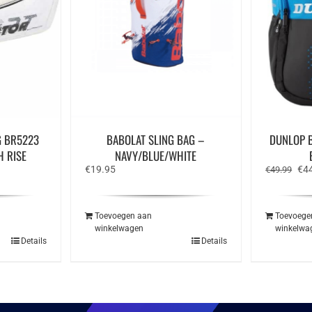
G BR5223
BABOLAT SLING BAG –
DUNLOP 
H RISE
NAVY/BLUE/WHITE
e
Oor
€
19.95
€
4
€
49.99
prij
was
€49
Toevoegen aan
Toevoege
winkelwagen
winkelwa
Details
Details