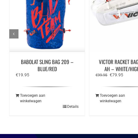
BABOLAT SLING BAG 209 –
VICTOR RACKET BA
BLUE/RED
AH – WHITE/HIG
Oorspronkelijk
Huidige
€
19.95
€
79.95
€
99.95
prijs
prijs
was:
is:
€99.95.
€79.95.
Toevoegen aan
Toevoegen aan
winkelwagen
winkelwagen
Details