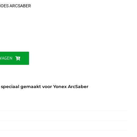
HOES ARCSABER
jke
WAGEN
, speciaal gemaakt voor Yonex ArcSaber