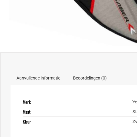
Aanvullende informatie
Beoordelingen (0)
Merk
Y
Maat
S
Kleur
Z