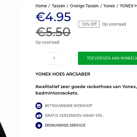
Home
Tassen
Overige Tassen
Yonex
YONEX 
Oorspronkeli
Huidige
€
4.95
10% Off
Op voorraad
prijs
prijs
€
5.50
was:
is:
Op voorraad
€5.50.
€4.95.
TOEVOEGEN AAN WINKEL
YONEX
HOES
YONEX HOES ARCSABER
ARCSABER
aantal
Kwalitatief zeer goede rackethoes van Yonex
badmintonrackets.
BETROUWBARE WEBSHOP
GRATIS VERZENDEN VANAF €50,-
DESKUNDIGE SERVICE