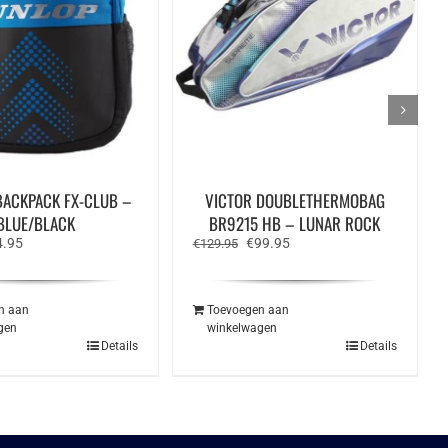
BACKPACK FX-CLUB –
VICTOR DOUBLETHERMOBAG
BLUE/BLACK
BR9215 HB – LUNAR ROCK
spronkelijke
Huidige
Oorspronkelijke
Huidige
4.95
€
99.95
€
129.95
s
prijs
prijs
prijs
:
is:
was:
is:
.99.
€44.95.
€129.95.
€99.95.
n aan
Toevoegen aan
gen
winkelwagen
Details
Details