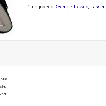
Categorieën:
Overige Tassen
,
Tassen
onex
tuks
wart