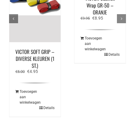
Wrap GR-50 –
ORANJE
Oorspronkelijke
Huidige
€
8.95
€
9.95
prijs
prijs
was:
is:
€9.95.
€8.95.
Toevoegen
aan
winkelwagen
VICTOR SOFT GRIP –
Details
DIVERSE KLEUREN (1
ST.)
Oorspronkelijke
Huidige
€
4.95
€
5.00
prijs
prijs
was:
is:
€5.00.
€4.95.
Toevoegen
aan
winkelwagen
Details