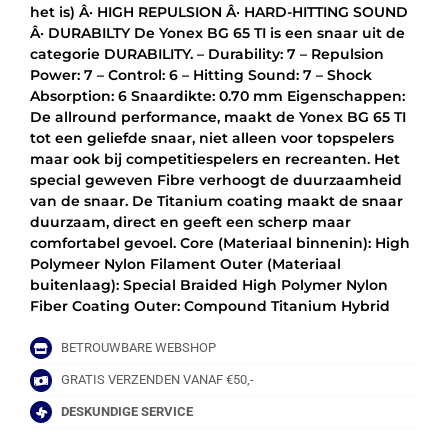
het is) Â· HIGH REPULSION Â· HARD-HITTING SOUND
Â· DURABILTY De Yonex BG 65 TI is een snaar uit de
categorie DURABILITY. – Durability: 7 – Repulsion
Power: 7 – Control: 6 – Hitting Sound: 7 – Shock
Absorption: 6 Snaardikte: 0.70 mm Eigenschappen:
De allround performance, maakt de Yonex BG 65 TI
tot een geliefde snaar, niet alleen voor topspelers
maar ook bij competitiespelers en recreanten. Het
special geweven Fibre verhoogt de duurzaamheid
van de snaar. De Titanium coating maakt de snaar
duurzaam, direct en geeft een scherp maar
comfortabel gevoel. Core (Materiaal binnenin): High
Polymeer Nylon Filament Outer (Materiaal
buitenlaag): Special Braided High Polymer Nylon
Fiber Coating Outer: Compound Titanium Hybrid
BETROUWBARE WEBSHOP
GRATIS VERZENDEN VANAF €50,-
DESKUNDIGE SERVICE