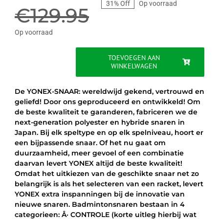
31% Off
Op voorraad
prijs
prijs
€
129.95
was:
is:
Op voorraad
€129.95.
€89.95.
TOEVOEGEN AAN
WINKELWAGEN
YONEX
BG
65
De YONEX-SNAAR: wereldwijd gekend, vertrouwd en
TITANIUM
geliefd! Door ons geproduceerd en ontwikkeld! Om
-
de beste kwaliteit te garanderen, fabriceren we de
WIT
next-generation polyester en hybride snaren in
-
Japan. Bij elk speltype en op elk spelniveau, hoort er
COIL
een bijpassende snaar. Of het nu gaat om
200M
duurzaamheid, meer gevoel of een combinatie
aantal
daarvan levert YONEX altijd de beste kwaliteit!
Omdat het uitkiezen van de geschikte snaar net zo
belangrijk is als het selecteren van een racket, levert
YONEX extra inspanningen bij de innovatie van
nieuwe snaren. Badmintonsnaren bestaan in 4
categorieen: Â· CONTROLE (korte uitleg hierbij wat