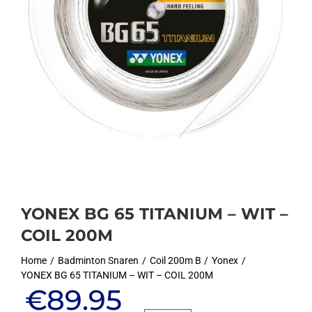
YONEX BG 65 TITANIUM – WIT –
COIL 200M
Home
Badminton Snaren
Coil 200m B
Yonex
YONEX BG 65 TITANIUM – WIT – COIL 200M
Oorspronkelijke
Huidige
€
89.95