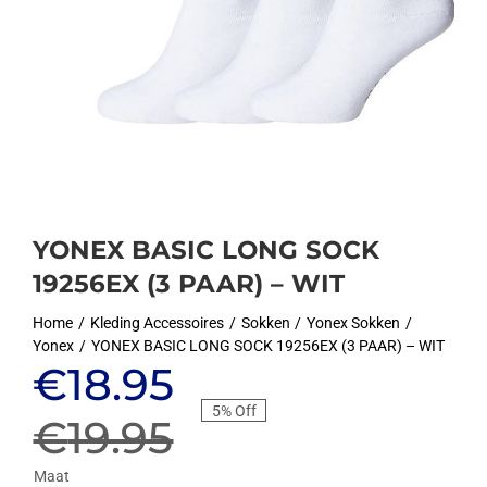
YONEX BASIC LONG SOCK
19256EX (3 PAAR) – WIT
Home
Kleding Accessoires
Sokken
Yonex Sokken
Yonex
YONEX BASIC LONG SOCK 19256EX (3 PAAR) – WIT
Oorspronkelijke
Huidige
€
18.95
5% Off
prijs
prijs
€
19.95
Maat