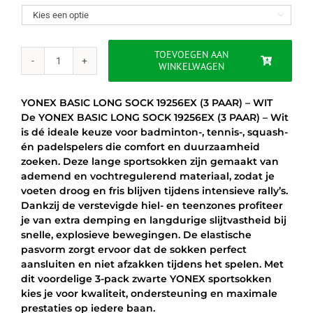
was:
is:

€19.95.
€18.95.
TOEVOEGEN AAN
WINKELWAGEN
YONEX
BASIC
LONG
YONEX BASIC LONG SOCK 19256EX (3 PAAR) – WIT
SOCK
De YONEX BASIC LONG SOCK 19256EX (3 PAAR) – Wit
19256EX
is dé ideale keuze voor badminton-, tennis-, squash-
(3
én padelspelers die comfort en duurzaamheid
PAAR)
zoeken. Deze lange sportsokken zijn gemaakt van
-
ademend en vochtregulerend materiaal, zodat je
WIT
voeten droog en fris blijven tijdens intensieve rally’s.
aantal
Dankzij de verstevigde hiel- en teenzones profiteer
je van extra demping en langdurige slijtvastheid bij
snelle, explosieve bewegingen. De elastische
pasvorm zorgt ervoor dat de sokken perfect
aansluiten en niet afzakken tijdens het spelen. Met
dit voordelige 3-pack zwarte YONEX sportsokken
kies je voor kwaliteit, ondersteuning en maximale
prestaties op iedere baan.