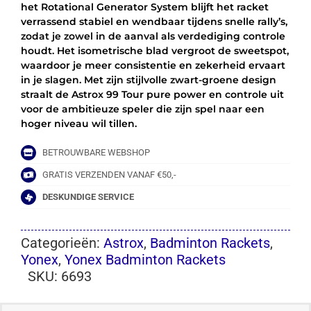
het Rotational Generator System blijft het racket
verrassend stabiel en wendbaar tijdens snelle rally’s,
zodat je zowel in de aanval als verdediging controle
houdt. Het isometrische blad vergroot de sweetspot,
waardoor je meer consistentie en zekerheid ervaart
in je slagen. Met zijn stijlvolle zwart-groene design
straalt de Astrox 99 Tour pure power en controle uit
voor de ambitieuze speler die zijn spel naar een
hoger niveau wil tillen.
BETROUWBARE WEBSHOP
GRATIS VERZENDEN VANAF €50,-
DESKUNDIGE SERVICE
Categorieën:
Astrox
,
Badminton Rackets
,
Yonex
,
Yonex Badminton Rackets
SKU:
6693