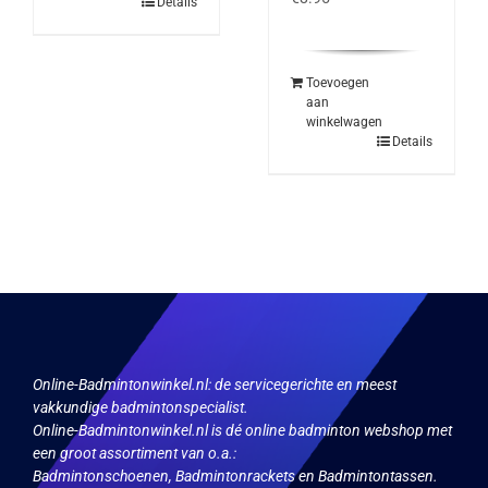
Details
Toevoegen
aan
winkelwagen
Details
Online-Badmintonwinkel.nl:
de servicegerichte en meest
vakkundige badmintonspecialist.
Online-Badmintonwinkel.nl is dé online badminton webshop met
een groot assortiment van o.a.:
Badmintonschoenen, Badmintonrackets en Badmintontassen.