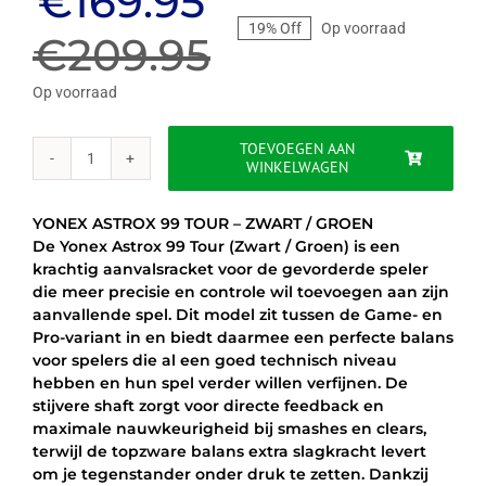
Oorspronkelijke
Huidige
€
169.95
19% Off
Op voorraad
prijs
prijs
€
209.95
was:
is:
Op voorraad
€209.95.
€169.95.
TOEVOEGEN AAN
WINKELWAGEN
YONEX
ASTROX
99
YONEX ASTROX 99 TOUR – ZWART / GROEN
TOUR
De Yonex Astrox 99 Tour (Zwart / Groen) is een
–
krachtig aanvalsracket voor de gevorderde speler
ZWART
die meer precisie en controle wil toevoegen aan zijn
/
aanvallende spel. Dit model zit tussen de Game- en
GROEN
Pro-variant in en biedt daarmee een perfecte balans
aantal
voor spelers die al een goed technisch niveau
hebben en hun spel verder willen verfijnen. De
stijvere shaft zorgt voor directe feedback en
maximale nauwkeurigheid bij smashes en clears,
terwijl de topzware balans extra slagkracht levert
om je tegenstander onder druk te zetten. Dankzij