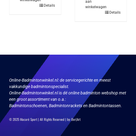
aan
Details
winkelwagen
Details
Online-Badmintonwinkel.nl:
de servicegerichte en meest
vakkundige badmintonspecialist.
Online-Badmintonwinkel.nl is dé online badminton webshop met
een groot assortiment van o.a.:
Badmintonschoenen, Badmintonrackets en Badmintontassen.
© 2025 Macaré Sport | All Rights Reserved | by:
Ber|Art