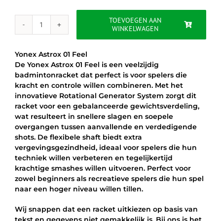
was:
is:
€69.95.
€59.95.
TOEVOEGEN AAN
WINKELWAGEN
YONEX
ASTROX
01
Yonex Astrox 01 Feel
FEEL
De Yonex Astrox 01 Feel is een veelzijdig
-
badmintonracket dat perfect is voor spelers die
WIT/GROEN
kracht en controle willen combineren. Met het
aantal
innovatieve Rotational Generator System zorgt dit
racket voor een gebalanceerde gewichtsverdeling,
wat resulteert in snellere slagen en soepele
overgangen tussen aanvallende en verdedigende
shots. De flexibele shaft biedt extra
vergevingsgezindheid, ideaal voor spelers die hun
techniek willen verbeteren en tegelijkertijd
krachtige smashes willen uitvoeren. Perfect voor
zowel beginners als recreatieve spelers die hun spel
naar een hoger niveau willen tillen.
Wij snappen dat een racket uitkiezen op basis van
tekst en gegevens niet gemakkelijk is. Bij ons is het