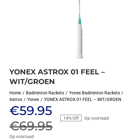
YONEX ASTROX 01 FEEL –
WIT/GROEN
Home
Badminton Rackets
Yonex Badminton Rackets
Astrox
Yonex
YONEX ASTROX 01 FEEL – WIT/GROEN
Oorspronkelijke
Huidige
€
59.95
14% Off
Op voorraad
prijs
prijs
€
69.95
Op voorraad