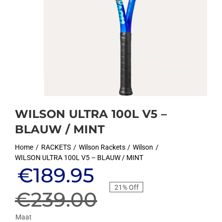
WILSON ULTRA 100L V5 –
BLAUW / MINT
Home
RACKETS
Wilson Rackets
Wilson
WILSON ULTRA 100L V5 – BLAUW / MINT
Oorspronkelijke
Huidige
€
189.95
21% Off
prijs
prijs
€
239.00
Maat