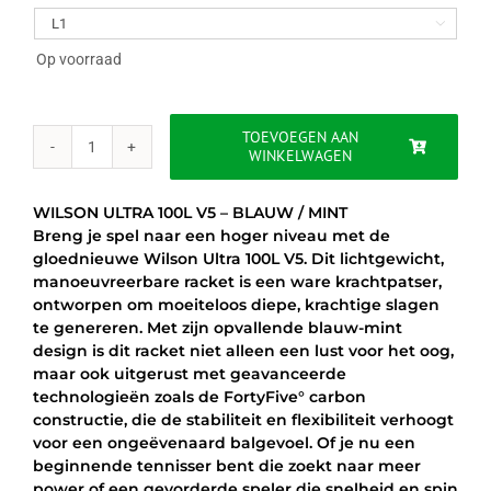
was:
is:

€239.00.
€189.95.
Op voorraad
TOEVOEGEN AAN
WINKELWAGEN
WILSON
ULTRA
100L
WILSON ULTRA 100L V5 – BLAUW / MINT
V5
Breng je spel naar een hoger niveau met de
-
gloednieuwe Wilson Ultra 100L V5. Dit lichtgewicht,
BLAUW
manoeuvreerbare racket is een ware krachtpatser,
/
ontworpen om moeiteloos diepe, krachtige slagen
MINT
te genereren. Met zijn opvallende blauw-mint
aantal
design is dit racket niet alleen een lust voor het oog,
maar ook uitgerust met geavanceerde
technologieën zoals de FortyFive° carbon
constructie, die de stabiliteit en flexibiliteit verhoogt
voor een ongeëvenaard balgevoel. Of je nu een
beginnende tennisser bent die zoekt naar meer
power of een gevorderde speler die snelheid en spin