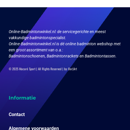
gekozen
worden
op
de
productpagina
Online-Badmintonwinkel.nl:
de servicegerichte en meest
vakkundige badmintonspecialist.
Online-Badmintonwinkel.nl is dé online badminton webshop met
een groot assortiment van o.a.:
Badmintonschoenen, Badmintonrackets en Badmintontassen.
© 2025 Macaré Sport | All Rights Reserved | by:
Ber|Art
Informatie
Contact
Algemene voorwaarden