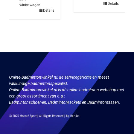
Details
winkelwagen
Details
Online-Badmintonwinkel.nl:
de servicegerichte en meest
vakkundige badmintonspecialist.
Online-Badmintonwinkel.nl is dé online badminton webshop met
een groot assortiment van o.a.:
Badmintonschoenen, Badmintonrackets en Badmintontassen.
© 2025 Macaré Sport | All Rights Reserved | by:
Ber|Art