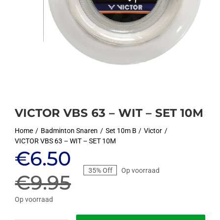
VICTOR VBS 63 – WIT – SET 10M
Home
Badminton Snaren
Set 10m B
Victor
VICTOR VBS 63 – WIT – SET 10M
Oorspronkelijke
Huidige
€
6.50
35% Off
Op voorraad
prijs
prijs
€
9.95
was:
is:
Op voorraad