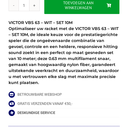
€9.95.
€6.50.
TOEVOEGEN AAN
WINKELWAGEN
VICTOR
VBS
63
VICTOR VBS 63 – WIT – SET 10M
-
Optimaliseer uw racket met de VICTOR VBS 63 – WIT
WIT
– SET 10M, de ideale keuze voor de prestatiegerichte
-
speler die de ongeëvenaarde combinatie van
SET
gevoel, controle en een heldere, responsieve hitting
10M
sound zoekt in een perfect op maat gesneden set
aantal
van 10 meter; deze 0.63 mm multifilament snaar,
gemaakt van hoogwaardig nylon fiber, garandeert
uitstekende veerkracht en duurzaamheid, waardoor
u met vertrouwen elke slag met maximale precisie
kunt plaatsen.
BETROUWBARE WEBSHOP
GRATIS VERZENDEN VANAF €50,-
DESKUNDIGE SERVICE