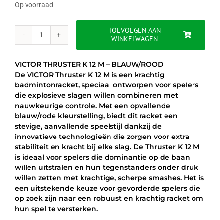
was:
is:
Op voorraad
€129.95.
€99.95.
TOEVOEGEN AAN
WINKELWAGEN
VICTOR
THRUSTER
K
VICTOR THRUSTER K 12 M – BLAUW/ROOD
12
De VICTOR Thruster K 12 M is een krachtig
M
badmintonracket, speciaal ontworpen voor spelers
-
die explosieve slagen willen combineren met
BLAUW/ROOD
nauwkeurige controle. Met een opvallende
aantal
blauw/rode kleurstelling, biedt dit racket een
stevige, aanvallende speelstijl dankzij de
innovatieve technologieën die zorgen voor extra
stabiliteit en kracht bij elke slag. De Thruster K 12 M
is ideaal voor spelers die dominantie op de baan
willen uitstralen en hun tegenstanders onder druk
willen zetten met krachtige, scherpe smashes. Het is
een uitstekende keuze voor gevorderde spelers die
op zoek zijn naar een robuust en krachtig racket om
hun spel te versterken.