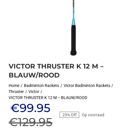
VICTOR THRUSTER K 12 M –
BLAUW/ROOD
Home
Badminton Rackets
Victor Badminton Rackets
Thruster
Victor
VICTOR THRUSTER K 12 M – BLAUW/ROOD
Oorspronkelijke
Huidige
€
99.95
23% Off
Op voorraad
prijs
prijs
€
129.95