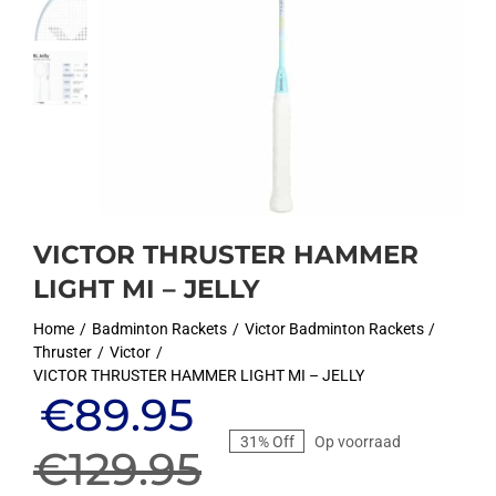
VICTOR THRUSTER HAMMER
LIGHT MI – JELLY
Home
Badminton Rackets
Victor Badminton Rackets
Thruster
Victor
VICTOR THRUSTER HAMMER LIGHT MI – JELLY
Oorspronkelijke
Huidige
€
89.95
31% Off
Op voorraad
prijs
prijs
€
129.95