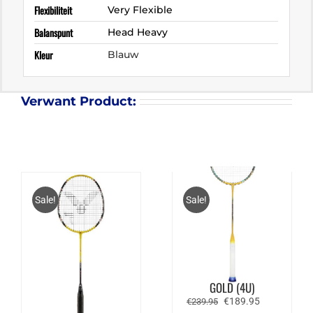
Flexibiliteit
Very Flexible
Balanspunt
Head Heavy
Kleur
Blauw
Verwant Product:
Sale!
Sale!
VICTOR THRUSTER F
C ULTRA – FORTUNA
GOLD (4U)
Oorspronkelijke
Huidige
€
189.95
€
239.95
prijs
prijs