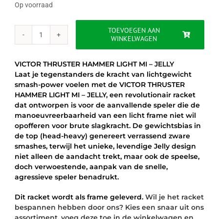
was:
is:
Op voorraad
€129.95.
€89.95.
TOEVOEGEN AAN
WINKELWAGEN
VICTOR
THRUSTER
HAMMER
VICTOR THRUSTER HAMMER LIGHT MI – JELLY
LIGHT
Laat je tegenstanders de kracht van lichtgewicht
MI
smash-power voelen met de VICTOR THRUSTER
-
HAMMER LIGHT MI – JELLY, een revolutionair racket
JELLY
dat ontworpen is voor de aanvallende speler die de
aantal
manoeuvreerbaarheid van een licht frame niet wil
opofferen voor brute slagkracht. De gewichtsbias in
de top (head-heavy) genereert verrassend zware
smashes, terwijl het unieke, levendige Jelly design
niet alleen de aandacht trekt, maar ook de speelse,
doch verwoestende, aanpak van de snelle,
agressieve speler benadrukt.
Dit racket wordt als frame geleverd.
Wil je het racket
bespannen hebben door ons? Kies een snaar uit ons
assortiment, voeg deze toe in de winkelwagen en