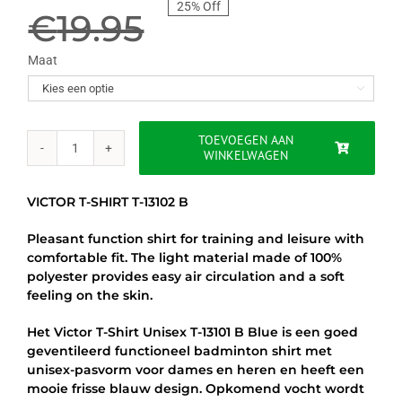
25% Off
prijs
prijs
€
19.95
was:
is:
Maat

€19.95.
€14.95.
TOEVOEGEN AAN
WINKELWAGEN
VICTOR
T-
SHIRT
VICTOR T-SHIRT T-13102 B
T-
13102
Pleasant function shirt for training and leisure with
B
comfortable fit. The light material made of 100%
-
polyester provides easy air circulation and a soft
DONKERBLAUW
feeling on the skin.
aantal
Het Victor T-Shirt Unisex T-13101 B Blue is een goed
geventileerd functioneel badminton shirt met
unisex-pasvorm voor dames en heren en heeft een
mooie frisse blauw design. Opkomend vocht wordt