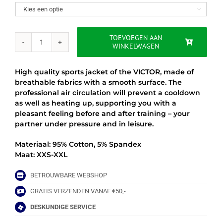

TOEVOEGEN AAN
WINKELWAGEN
VICTOR
JACKET
J-
High quality sports jacket of the VICTOR, made of
03600
breathable fabrics with a smooth surface. The
H
professional air circulation will prevent a cooldown
aantal
as well as heating up, supporting you with a
pleasant feeling before and after training – your
partner under pressure and in leisure.
Materiaal: 95% Cotton, 5% Spandex
Maat: XXS-XXL
BETROUWBARE WEBSHOP
GRATIS VERZENDEN VANAF €50,-
DESKUNDIGE SERVICE