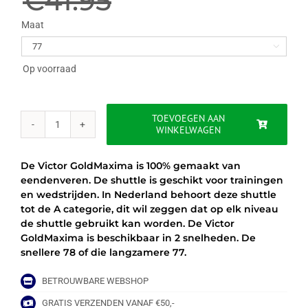
€
41.95
was:
is:
Maat

€41.95.
€32.95.
Op voorraad
TOEVOEGEN AAN
WINKELWAGEN
VICTOR
GOLDMAXIMA
aantal
De Victor GoldMaxima is 100% gemaakt van
eendenveren. De shuttle is geschikt voor trainingen
en wedstrijden. In Nederland behoort deze shuttle
tot de A categorie, dit wil zeggen dat op elk niveau
de shuttle gebruikt kan worden. De Victor
GoldMaxima is beschikbaar in 2 snelheden. De
snellere 78 of die langzamere 77.
BETROUWBARE WEBSHOP
GRATIS VERZENDEN VANAF €50,-