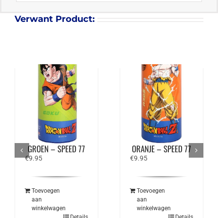
Verwant Product:
VICTOR X DRAGON
VICTOR X DRAGON
BALL Z NCS DBZ –
BALL Z NCS DBZ –
GROEN – SPEED 77
ORANJE – SPEED 77
€
9.95
€
9.95
Toevoegen
Toevoegen
aan
aan
winkelwagen
winkelwagen
Details
Details