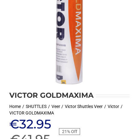
VICTOR GOLDMAXIMA
Home
SHUTTLES
Veer
Victor Shuttles Veer
Victor
VICTOR GOLDMAXIMA
Oorspronkelijke
Huidige
€
32.95
21% Off
prijs
prijs