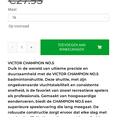
€
27.95
was:
is:
Maat

€27.95.
€23.95.
Op voorraad
TOEVOEGEN AAN
WINKELWAGEN
VICTOR
CHAMPION
NO.5
VICTOR CHAMPION NO.5
aantal
Duik in de wereld van ultieme precisie en
duurzaamheid met de VICTOR CHAMPION NO.5
badmintonshuttle. Deze shuttle, met zijn
ongeëvenaarde vluchtstabiliteit en consistente
snelheid, is de favoriet van zowel recreatieve spelers
als professionals. Gemaakt van hoogwaardige
eendenveren, biedt de CHAMPION NO.5 een
superieure speelervaring die lang meegaat. De
robuuste constructie zorgt ervoor dat elke slag met