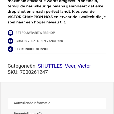
maximale efficiëntie wordt omgezet in snelheid,
terwijl de nauwkeurige balans garandeert dat elke
drop shot en smash perfect landt. Kies voor de
VICTOR CHAMPION NO.5 en ervaar de kwaliteit die je
spel naar een hoger niveau tilt.
BETROUWBARE WEBSHOP
GRATIS VERZENDEN VANAF €50,-
DESKUNDIGE SERVICE
Categorieën:
SHUTTLES
,
Veer
,
Victor
SKU:
7000261247
Aanvullende informatie
Beoordelingen (0)