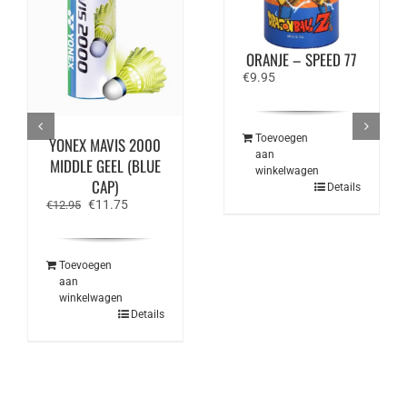
VICTOR X DRAGON
BALL Z NCS DBZ –
ORANJE – SPEED 77
€
9.95
Toevoegen
YONEX MAVIS 2000
aan
MIDDLE GEEL (BLUE
winkelwagen
CAP)
Details
Oorspronkelijke
Huidige
€
11.75
€
12.95
prijs
prijs
was:
is:
€12.95.
€11.75.
Toevoegen
aan
winkelwagen
Details