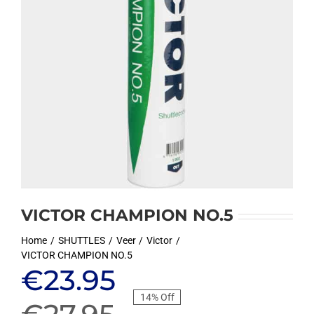
VICTOR CHAMPION NO.5
Home
SHUTTLES
Veer
Victor
VICTOR CHAMPION NO.5
Oorspronkelijke
Huidige
€
23.95
14% Off
prijs
prijs