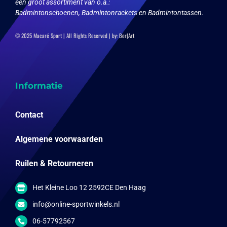
een groot assortiment van o.a.:
Badmintonschoenen, Badmintonrackets en Badmintontassen.
© 2025 Macaré Sport | All Rights Reserved | by:
Ber|Art
Informatie
Contact
Algemene voorwaarden
Ruilen & Retourneren
Het Kleine Loo 12 2592CE Den Haag
info@online-sportwinkels.nl
06-57792567