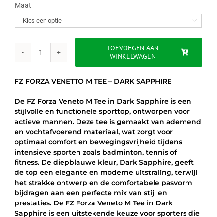
was:
is:
Maat

€24.95.
€19.95.
TOEVOEGEN AAN
WINKELWAGEN
FZ
FORZA
VENETTO
FZ FORZA VENETTO M TEE – DARK SAPPHIRE
M
TEE
De FZ Forza Veneto M Tee in Dark Sapphire is een
-
stijlvolle en functionele sporttop, ontworpen voor
DARK
actieve mannen. Deze tee is gemaakt van ademend
SAPPHIRE
en vochtafvoerend materiaal, wat zorgt voor
aantal
optimaal comfort en bewegingsvrijheid tijdens
intensieve sporten zoals badminton, tennis of
fitness. De diepblauwe kleur, Dark Sapphire, geeft
de top een elegante en moderne uitstraling, terwijl
het strakke ontwerp en de comfortabele pasvorm
bijdragen aan een perfecte mix van stijl en
prestaties. De FZ Forza Veneto M Tee in Dark
Sapphire is een uitstekende keuze voor sporters die