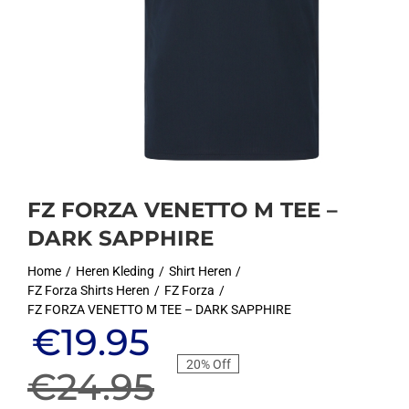
FZ FORZA VENETTO M TEE –
DARK SAPPHIRE
Home
Heren Kleding
Shirt Heren
FZ Forza Shirts Heren
FZ Forza
FZ FORZA VENETTO M TEE – DARK SAPPHIRE
Oorspronkelijke
Huidige
€
19.95
20% Off
prijs
prijs
€
24.95