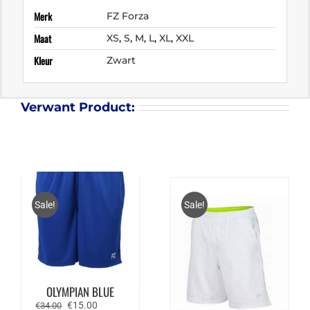
Merk
FZ Forza
Maat
XS
,
S
,
M
,
L
,
XL
,
XXL
Kleur
Zwart
Verwant Product:
Sale!
Sale!
FZ FORZA LANDERS
SHORTS –
OLYMPIAN BLUE
Oorspronkelijke
Huidige
€
15.00
€
34.00