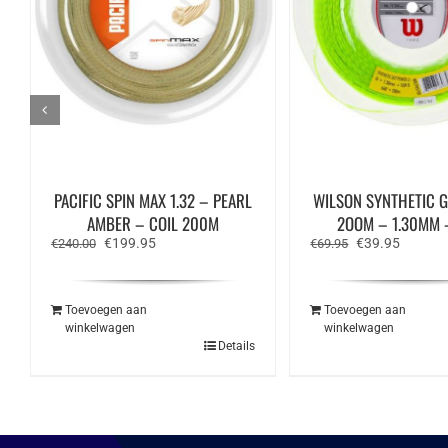
PACIFIC SPIN MAX 1.32 – PEARL
WILSON SYNTHETIC 
AMBER – COIL 200M
2OOM – 1.30MM 
Oorspronkelijke
Huidige
Oorspronkelijk
Huidige
€
199.95
€
39.95
€
240.00
€
69.95
prijs
prijs
prijs
prijs
was:
is:
was:
is:
€240.00.
€199.95.
€69.95.
€39.95.
Toevoegen aan
Toevoegen aan
winkelwagen
winkelwagen
Details