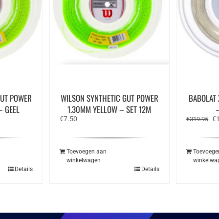
GUT POWER
WILSON SYNTHETIC GUT POWER
BABOLAT 
– GEEL
1.30MM YELLOW – SET 12M
e
Oo
€
7.50
€
€
319.95
pr
wa
€3
Toevoegen aan
Toevoege
winkelwagen
winkelwa
Details
Details