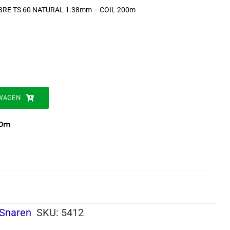
BRE TS 60 NATURAL 1.38mm – COIL 200m
jke
WAGEN
00m
Snaren
SKU:
5412