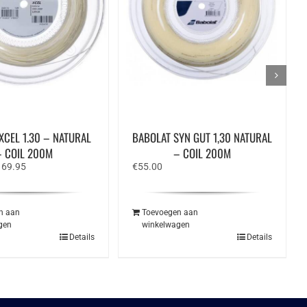
XCEL 1.30 – NATURAL
BABOLAT SYN GUT 1,30 NATURAL
– COIL 200M
– COIL 200M
rspronkelijke
Huidige
169.95
€
55.00
ijs
prijs
s:
is:
19.95.
€169.95.
n aan
Toevoegen aan
gen
winkelwagen
Details
Details