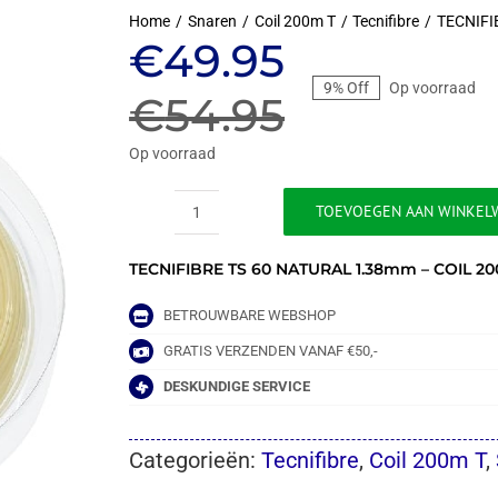
Home
Snaren
Coil 200m T
Tecnifibre
TECNIFI
Oorspronkeli
Huidige
€
49.95
9% Off
Op voorraad
prijs
prijs
€
54.95
was:
is:
Op voorraad
€54.95.
€49.95.
TOEVOEGEN AAN WINKEL
TECNIFIBRE
TS
TECNIFIBRE TS 60 NATURAL 1.38mm – COIL 2
60
NATURAL
1.38mm
BETROUWBARE WEBSHOP
-
GRATIS VERZENDEN VANAF €50,-
COIL
200m
DESKUNDIGE SERVICE
aantal
Categorieën:
Tecnifibre
,
Coil 200m T
,