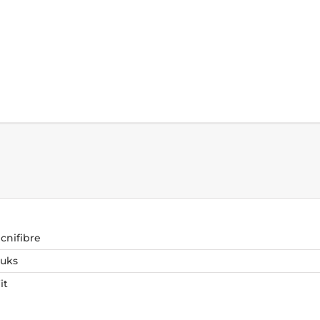
cnifibre
tuks
it