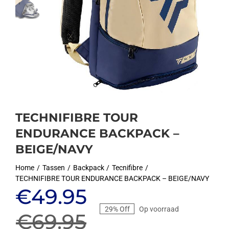
TECHNIFIBRE TOUR
ENDURANCE BACKPACK –
BEIGE/NAVY
Home
Tassen
Backpack
Tecnifibre
TECHNIFIBRE TOUR ENDURANCE BACKPACK – BEIGE/NAVY
Oorspronkelijke
Huidige
€
49.95
29% Off
Op voorraad
prijs
prijs
€
69.95