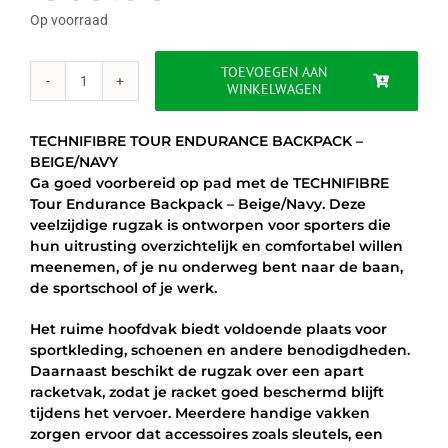
was:
is:
Op voorraad
€69.95.
€49.95.
TOEVOEGEN AAN
WINKELWAGEN
TECHNIFIBRE
TOUR
ENDURANCE
TECHNIFIBRE TOUR ENDURANCE BACKPACK –
BACKPACK
BEIGE/NAVY
-
Ga goed voorbereid op pad met de TECHNIFIBRE
BEIGE/NAVY
Tour Endurance Backpack – Beige/Navy. Deze
aantal
veelzijdige rugzak is ontworpen voor sporters die
hun uitrusting overzichtelijk en comfortabel willen
meenemen, of je nu onderweg bent naar de baan,
de sportschool of je werk.
Het ruime hoofdvak biedt voldoende plaats voor
sportkleding, schoenen en andere benodigdheden.
Daarnaast beschikt de rugzak over een apart
racketvak, zodat je racket goed beschermd blijft
tijdens het vervoer. Meerdere handige vakken
zorgen ervoor dat accessoires zoals sleutels, een