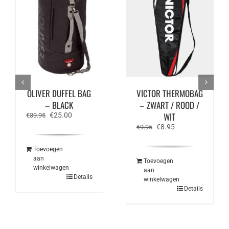
OLIVER DUFFEL BAG
VICTOR THERMOBAG
– BLACK
– ZWART / ROOD /
Oorspronkelijke
Huidige
WIT
€
25.00
€
39.95
prijs
prijs
Oorspronkelijke
Huidige
€
8.95
€
9.95
was:
is:
prijs
prijs
€39.95.
€25.00.
was:
is:
Toevoegen
€9.95.
€8.95.
aan
Toevoegen
winkelwagen
aan
Details
winkelwagen
Details