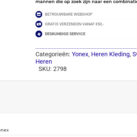
mannen die op zoek zijn naar een combinatie v
BETROUWBARE WEBSHOP
GRATIS VERZENDEN VANAF €50,-
DESKUNDIGE SERVICE
Categorieën:
Yonex
,
Heren Kleding
,
S
Heren
SKU:
2798
onex