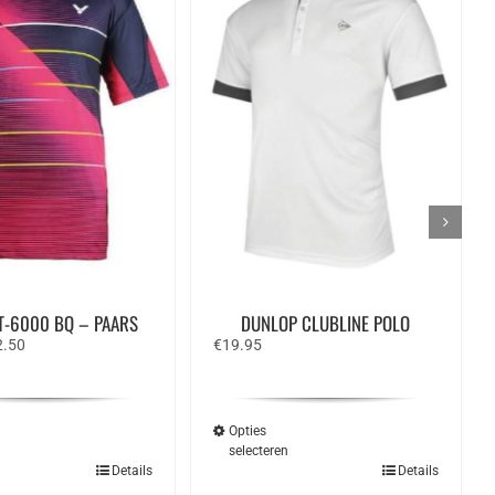
T-6000 BQ – PAARS
DUNLOP CLUBLINE POLO
spronkelijke
Huidige
2.50
€
19.95
s
prijs
:
is:
.95.
€32.50.
Opties
n
selecteren
Dit
Dit
Details
Details
product
product