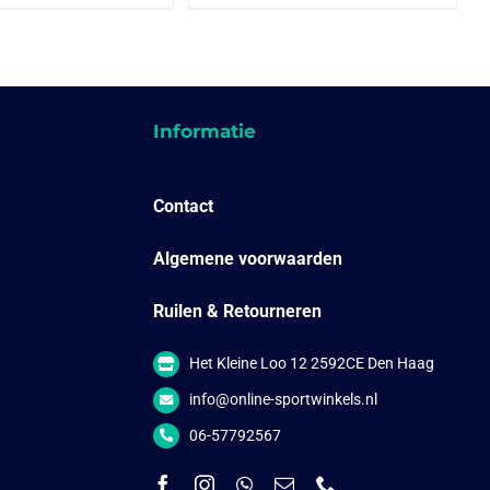
heeft
heeft
meerdere
meerdere
variaties.
variaties.
Deze
Deze
optie
optie
kan
kan
gekozen
gekozen
Informatie
worden
worden
op
op
de
de
productpagina
productpagina
Contact
Algemene voorwaarden
Ruilen & Retourneren
Het Kleine Loo 12 2592CE Den Haag
info@online-sportwinkels.nl
06-57792567