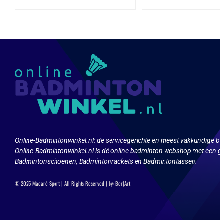
product
produ
heeft
heeft
meerdere
meerd
variaties.
variat
Deze
Deze
optie
optie
kan
kan
gekozen
geko
worden
word
op
op
de
de
productpagina
produ
Online-Badmintonwinkel.nl:
de servicegerichte en meest vakkundige b
Online-Badmintonwinkel.nl is dé online badminton webshop met een g
Badmintonschoenen, Badmintonrackets en Badmintontassen.
© 2025 Macaré Sport | All Rights Reserved | by:
Ber|Art