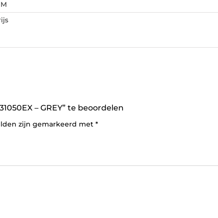
,
M
ijs
1050EX – GREY” te beoordelen
elden zijn gemarkeerd met
*