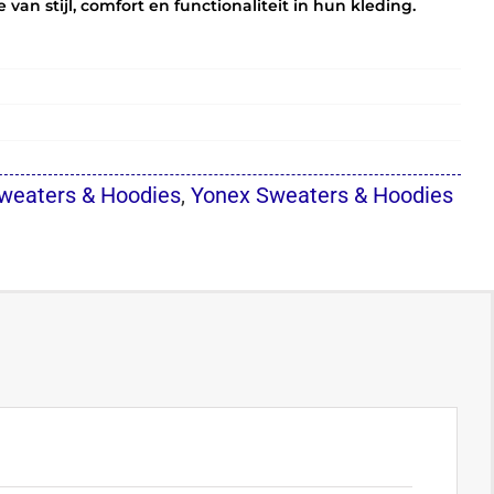
an stijl, comfort en functionaliteit in hun kleding.
weaters & Hoodies
,
Yonex Sweaters & Hoodies