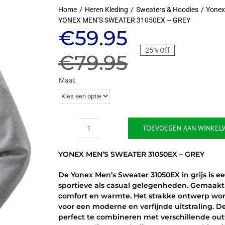
Home
Heren Kleding
Sweaters & Hoodies
Yonex
YONEX MEN’S SWEATER 31050EX – GREY
Oorspronkeli
Huidige
€
59.95
25% Off
prijs
prijs
€
79.95
was:
is:
Maat
€79.95.
€59.95.
TOEVOEGEN AAN WINKEL
YONEX
MEN'S
YONEX MEN’S SWEATER 31050EX – GREY
SWEATER
31050EX
De Yonex Men’s Sweater 31050EX in grijs is e
-
sportieve als casual gelegenheden. Gemaakt 
GREY
comfort en warmte. Het strakke ontwerp word
aantal
voor een moderne en verfijnde uitstraling. De 
perfect te combineren met verschillende outf