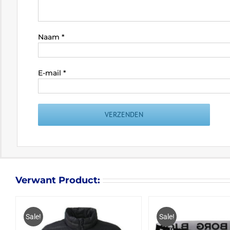
Naam
*
E-mail
*
Verwant Product:
Sale!
Sale!