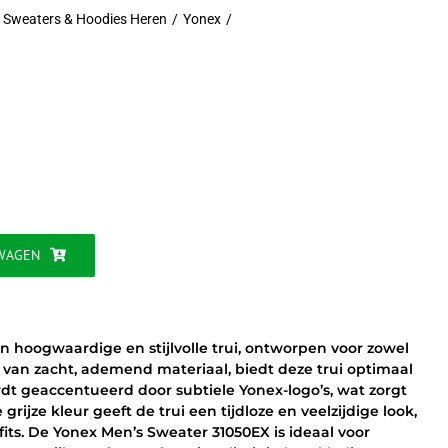
 Sweaters & Hoodies Heren
Yonex
jke
WAGEN
en hoogwaardige en stijlvolle trui, ontworpen voor zowel
van zacht, ademend materiaal, biedt deze trui optimaal
t geaccentueerd door subtiele Yonex-logo’s, wat zorgt
grijze kleur geeft de trui een tijdloze en veelzijdige look,
its. De Yonex Men’s Sweater 31050EX is ideaal voor