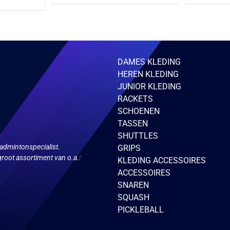
ct
heeft
meerdere
ere
variaties.
ies.
Deze
optie
kan
gekozen
zen
DAMES KLEDING
worden
en
op
HEREN KLEDING
de
JUNIOR KLEDING
productpagina
ctpagina
RACKETS
SCHOENEN
TASSEN
SHUTTLES
admintonspecialist.
GRIPS
root assortiment van o.a.:
KLEDING ACCESSOIRES
ACCESSOIRES
SNAREN
SQUASH
PICKLEBALL