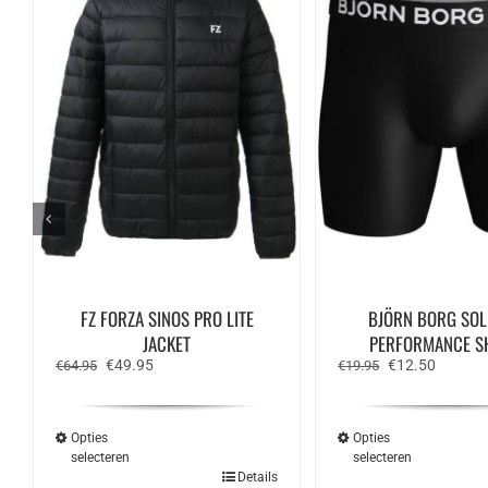
FZ FORZA SINOS PRO LITE
BJÖRN BORG SOL
JACKET
PERFORMANCE S
Oorspronkelijke
Huidige
Oorspronkelijk
Huidige
€
49.95
€
12.50
€
64.95
€
19.95
prijs
prijs
prijs
prijs
was:
is:
was:
is:
€64.95.
€49.95.
€19.95.
€12.50.
Opties
Opties
selecteren
selecteren
Dit
Dit
Details