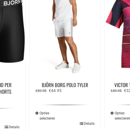
ID PER
BJÖRN BORG POLO TYLER
VICTOR 
HORTS
Oorspronkelijke
Huidige
Oor
€
44.95
€
3
€
59.95
€
49.95
prijs
prijs
prij
e
was:
is:
was
€59.95.
€44.95.
€49
Opties
Opties
selecteren
selectere
Dit
Details
Details
product