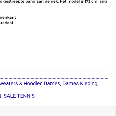
n gestreepte band aan de nek. Het model is 173 cm lang
innenkant
teriaal
Sweaters & Hoodies Dames
,
Dames Kleding
,
N
,
SALE TENNIS