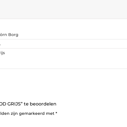
jörn Borg
L
ijs
D GRIJS” te beoordelen
elden zijn gemarkeerd met
*