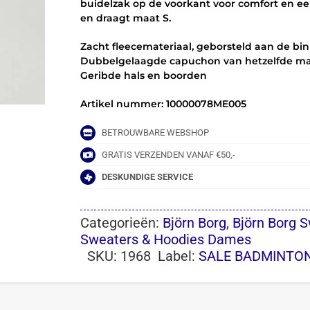
buidelzak op de voorkant voor comfort en ee
en draagt maat S.
Zacht fleecemateriaal, geborsteld aan de b
Dubbelgelaagde capuchon van hetzelfde ma
Geribde hals en boorden
Artikel nummer: 10000078ME005
BETROUWBARE WEBSHOP
GRATIS VERZENDEN VANAF €50,-
DESKUNDIGE SERVICE
Categorieën:
Björn Borg
,
Björn Borg 
Sweaters & Hoodies Dames
SKU:
1968
Label:
SALE BADMINTO