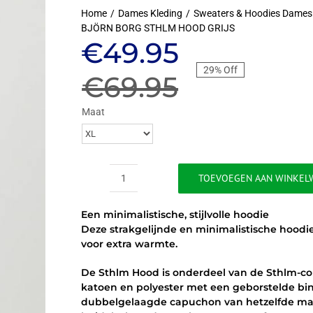
Home
Dames Kleding
Sweaters & Hoodies Dames
BJÖRN BORG STHLM HOOD GRIJS
Oorspronkeli
Huidige
€
49.95
29% Off
prijs
prijs
€
69.95
was:
is:
Maat
€69.95.
€49.95.
TOEVOEGEN AAN WINKEL
BJÖRN
BORG
Een minimalistische, stijlvolle hoodie
STHLM
Deze strakgelijnde en minimalistische hoodie
HOOD
voor extra warmte.
GRIJS
aantal
De Sthlm Hood is onderdeel van de Sthlm-col
katoen en polyester met een geborstelde bin
dubbelgelaagde capuchon van hetzelfde mater