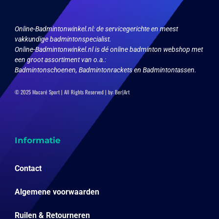
productpagina
de
productpagina
Online-Badmintonwinkel.nl:
de servicegerichte en meest
vakkundige badmintonspecialist.
Online-Badmintonwinkel.nl is dé online badminton webshop met
een groot assortiment van o.a.:
Badmintonschoenen, Badmintonrackets en Badmintontassen.
© 2025 Macaré Sport | All Rights Reserved | by:
Ber|Art
Informatie
Contact
Algemene voorwaarden
Ruilen & Retourneren