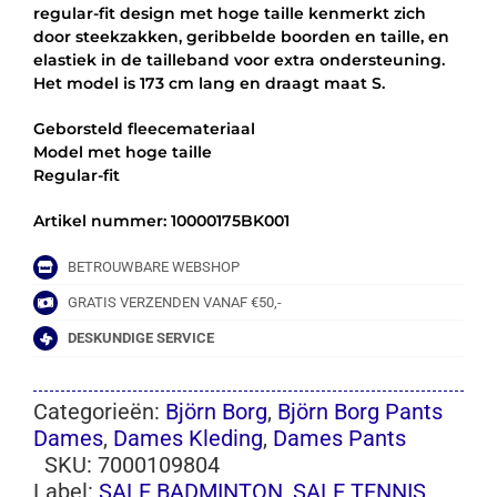
regular-fit design met hoge taille kenmerkt zich
door steekzakken, geribbelde boorden en taille, en
elastiek in de tailleband voor extra ondersteuning.
Het model is 173 cm lang en draagt maat S.
Geborsteld fleecemateriaal
Model met hoge taille
Regular-fit
Artikel nummer: 10000175BK001
BETROUWBARE WEBSHOP
GRATIS VERZENDEN VANAF €50,-
DESKUNDIGE SERVICE
Categorieën:
Björn Borg
,
Björn Borg Pants
Dames
,
Dames Kleding
,
Dames Pants
SKU:
7000109804
Label:
SALE BADMINTON
,
SALE TENNIS