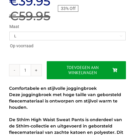
Oorspronkelijke
Huidige
€
39.95
33% Off
prijs
prijs
€
59.95
was:
is:
Maat

€59.95.
€39.95.
Op voorraad
TOEVOEGEN AAN
WINKELWAGEN
BJÖRN
BORG
STHLM
Comfortabele en stijlvolle joggingbroek
HIGH
Deze joggingbroek met hoge taille van geborsteld
WAIST
fleecemateriaal is ontworpen om stijlvol warm te
SWEAT
houden.
PANTS
ZWART
De Sthlm High Waist Sweat Pants is onderdeel van
aantal
de Sthlm-collectie en uitgevoerd in geborsteld
fleecemateriaal van zachte katoen en polyester. Dit