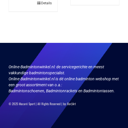
product
Dit
Details
heeft
product
meerdere
heeft
variaties.
meerdere
Deze
variaties.
optie
Deze
kan
optie
gekozen
kan
worden
gekozen
op
worden
de
op
productpagina
de
productpagina
Online-Badmintonwinkel.nl:
de servicegerichte en meest
vakkundige badmintonspecialist.
Online-Badmintonwinkel.nl is dé online badminton webshop met
een groot assortiment van o.a.:
Badmintonschoenen, Badmintonrackets en Badmintontassen.
© 2025 Macaré Sport | All Rights Reserved | by:
Ber|Art