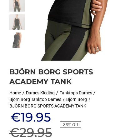
BJÖRN BORG SPORTS
ACADEMY TANK
Home
Dames Kleding
Tanktops Dames
Björn Borg Tanktop Dames
Björn Borg
BJÖRN BORG SPORTS ACADEMY TANK
Oorspronkelijke
Huidige
€
19.95
33% Off
prijs
prijs
€
29.95