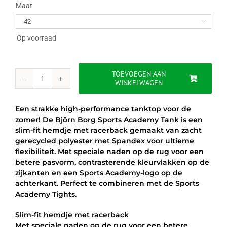
was:
is:
Maat

€29.95.
€19.95.
Op voorraad
TOEVOEGEN AAN
WINKELWAGEN
BJÖRN
BORG
SPORTS
Een strakke high-performance tanktop voor de
ACADEMY
zomer! De Björn Borg Sports Academy Tank is een
TANK
slim-fit hemdje met racerback gemaakt van zacht
aantal
gerecycled polyester met Spandex voor ultieme
flexibiliteit. Met speciale naden op de rug voor een
betere pasvorm, contrasterende kleurvlakken op de
zijkanten en een Sports Academy-logo op de
achterkant. Perfect te combineren met de Sports
Academy Tights.
Slim-fit hemdje met racerback
Met speciale naden op de rug voor een betere