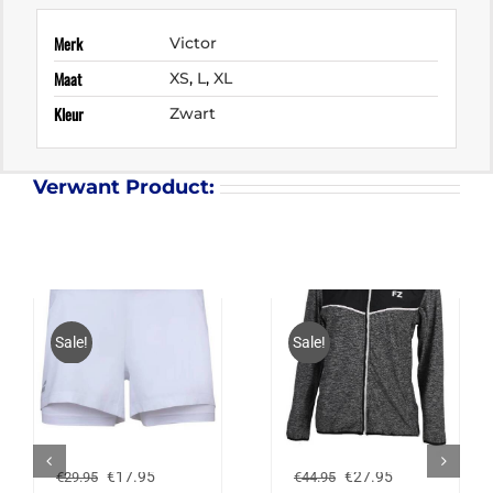
Merk
Victor
Maat
XS
,
L
,
XL
Kleur
Zwart
Verwant Product:
Sale!
Sale!
BABOLAT EXERCISE
FZ FORZA HAZE
SHORT – WIT
JACKET
Oorspronkelijke
Huidige
Oorspronkelijke
Huidige
€
17.95
€
27.95
€
29.95
€
44.95