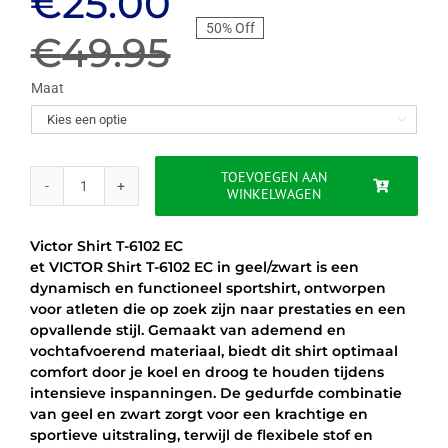
Oorspronkelijke
Huidige
€
25.00
50% Off
prijs
prijs
€
49.95
was:
is:
Maat

€49.95.
€25.00.
TOEVOEGEN AAN
WINKELWAGEN
VICTOR
SHIRT
T-
Victor Shirt T-6102 EC
6102
et VICTOR Shirt T-6102 EC in geel/zwart is een
EC
dynamisch en functioneel sportshirt, ontworpen
-
voor atleten die op zoek zijn naar prestaties en een
GEEL/ZWART
opvallende stijl. Gemaakt van ademend en
aantal
vochtafvoerend materiaal, biedt dit shirt optimaal
comfort door je koel en droog te houden tijdens
intensieve inspanningen. De gedurfde combinatie
van geel en zwart zorgt voor een krachtige en
sportieve uitstraling, terwijl de flexibele stof en