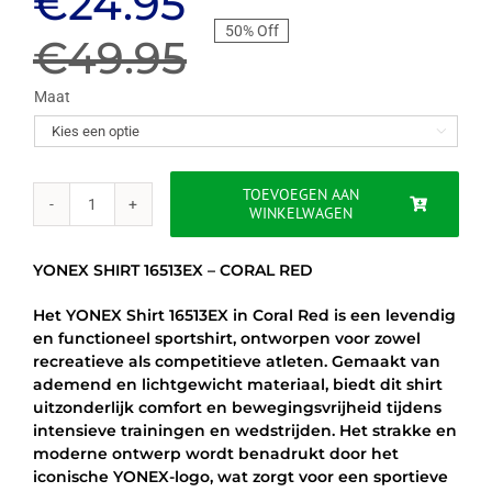
Oorspronkelijke
Huidige
€
24.95
50% Off
prijs
prijs
€
49.95
was:
is:
Maat

€49.95.
€24.95.
TOEVOEGEN AAN
WINKELWAGEN
YONEX
SHIRT
16513EX
YONEX SHIRT 16513EX – CORAL RED
-
CORAL
Het YONEX Shirt 16513EX in Coral Red is een levendig
RED
en functioneel sportshirt, ontworpen voor zowel
aantal
recreatieve als competitieve atleten. Gemaakt van
ademend en lichtgewicht materiaal, biedt dit shirt
uitzonderlijk comfort en bewegingsvrijheid tijdens
intensieve trainingen en wedstrijden. Het strakke en
moderne ontwerp wordt benadrukt door het
iconische YONEX-logo, wat zorgt voor een sportieve