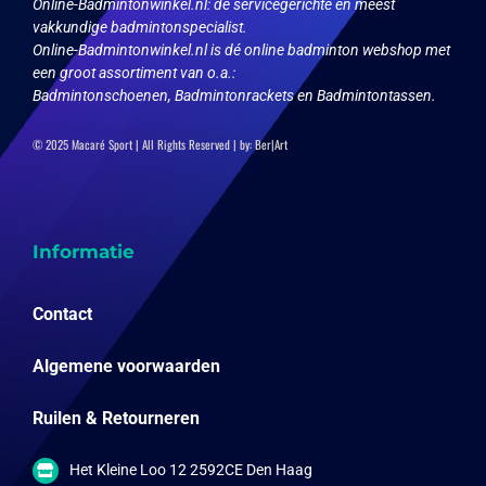
Online-Badmintonwinkel.nl:
de servicegerichte en meest
vakkundige badmintonspecialist.
Online-Badmintonwinkel.nl is dé online badminton webshop met
een groot assortiment van o.a.:
Badmintonschoenen, Badmintonrackets en Badmintontassen.
© 2025 Macaré Sport | All Rights Reserved | by:
Ber|Art
Informatie
Contact
Algemene voorwaarden
Ruilen & Retourneren
Het Kleine Loo 12 2592CE Den Haag