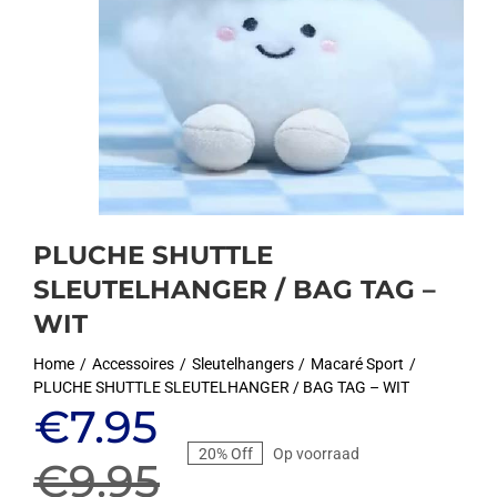
PLUCHE SHUTTLE
SLEUTELHANGER / BAG TAG –
WIT
Home
Accessoires
Sleutelhangers
Macaré Sport
PLUCHE SHUTTLE SLEUTELHANGER / BAG TAG – WIT
Oorspronkelijke
Huidige
€
7.95
20% Off
Op voorraad
prijs
prijs
€
9.95