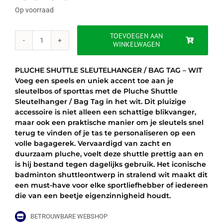
was:
is:
Op voorraad
€9.95.
€7.95.
TOEVOEGEN AAN
WINKELWAGEN
PLUCHE
SHUTTLE
SLEUTELHANGER
PLUCHE SHUTTLE SLEUTELHANGER / BAG TAG – WIT
/
Voeg een speels en uniek accent toe aan je
BAG
sleutelbos of sporttas met de Pluche Shuttle
TAG
Sleutelhanger / Bag Tag in het wit. Dit pluizige
-
accessoire is niet alleen een schattige blikvanger,
WIT
maar ook een praktische manier om je sleutels snel
aantal
terug te vinden of je tas te personaliseren op een
volle bagagerek. Vervaardigd van zacht en
duurzaam pluche, voelt deze shuttle prettig aan en
is hij bestand tegen dagelijks gebruik. Het iconische
badminton shuttleontwerp in stralend wit maakt dit
een must-have voor elke sportliefhebber of iedereen
die van een beetje eigenzinnigheid houdt.
BETROUWBARE WEBSHOP