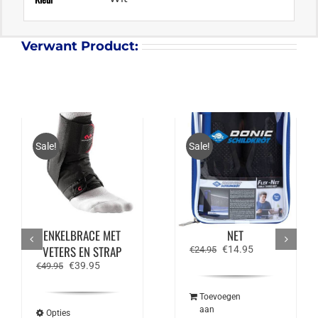
Verwant Product:
Sale!
Sale!
MCDAVID
DONIC SCHILDKROT
ULTRALICHTE
NET POST SET / FLEX
ENKELBRACE MET
NET
VETERS EN STRAP
Oorspronkelijke
Huidige
€
14.95
€
24.95
prijs
prijs
Oorspronkelijke
Huidige
€
39.95
€
49.95
was:
is:
prijs
prijs
€24.95.
€14.95.
was:
is:
Toevoegen
€49.95.
€39.95.
aan
Opties