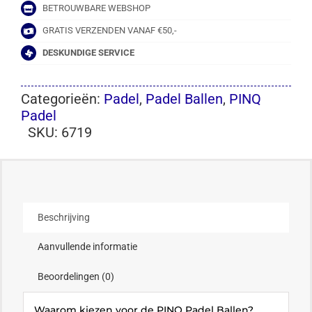
BETROUWBARE WEBSHOP
GRATIS VERZENDEN VANAF €50,-
DESKUNDIGE SERVICE
Categorieën:
Padel
,
Padel Ballen
,
PINQ
Padel
SKU:
6719
Beschrijving
Aanvullende informatie
Beoordelingen (0)
Waarom kiezen voor de PINQ Padel Ballen?