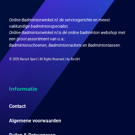
op
productpagina
de
productpagina
Online-Badmintonwinkel.nl:
de servicegerichte en meest
vakkundige badmintonspecialist.
Online-Badmintonwinkel.nl is dé online badminton webshop met
een groot assortiment van o.a.:
Badmintonschoenen, Badmintonrackets en Badmintontassen.
© 2025 Macaré Sport | All Rights Reserved | by:
Ber|Art
Informatie
Contact
Algemene voorwaarden