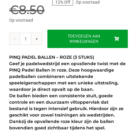
12% Off
Op voorraad
prijs
prijs
€
8.50
was:
is:
Op voorraad
€8.50.
€7.50.
TOEVOEGEN AAN
WINKELWAGEN
PINQ
PADEL
BALLEN
PINQ PADEL BALLEN – ROZE (3 STUKS)
-
Geef je padelwedstrijd een opvallende twist met de
ROZE
PINQ Padel Ballen in roze. Deze hoogwaardige
(3
padelballen combineren uitstekende
st.)
speeleigenschappen met een unieke uitstraling,
aantal
waardoor je direct opvalt op de baan.
De ballen bieden een consistente stuit, goede
controle en een duurzaam viltoppervlak dat
bestand is tegen intensief gebruik. Hierdoor zijn ze
geschikt voor zowel trainingen als wedstrijden.
Dankzij de opvallende roze kleur zijn de ballen
bovendien goed zichtbaar tijdens het spel.