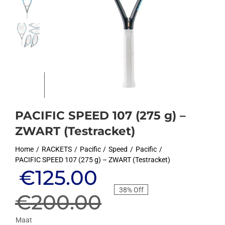
PACIFIC SPEED 107 (275 g) –
ZWART (Testracket)
Home
RACKETS
Pacific
Speed
Pacific
PACIFIC SPEED 107 (275 g) – ZWART (Testracket)
Oorspronkelijke
Huidige
€
125.00
38% Off
prijs
prijs
€
200.00
Maat