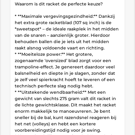
Waarom is dit racket de perfecte keuze?
* **Maximale vergevingsgezindheid:** Dankzij
het extra grote racketblad (107 sq inch) is de
*sweetspot* – de ideale raakplek in het midden
van de snaren – aanzienlijk groter. Hierdoor
behouden ballen die je iets uit het midden
raakt alsnog voldoende vaart en richting.
* **Moeiteloze power:** Het grotere,
zogenaamde ‘oversized’ blad zorgt voor een
trampoline-effect. Je genereert daardoor veel
balsnelheid en diepte in je slagen, zonder dat
je zelf veel spierkracht hoeft te leveren of een
technisch perfecte slag nodig hebt.
* **Uitstekende wendbaarheid:** Met een
gewicht van slechts 275 gram valt dit racket in
de lichte gewichtsklasse. Dit maakt het racket
enorm makkelijk te manoeuvreren. Je bent
sneller bij de bal, kunt razendsnel reageren bij
het net (volleys) en hebt een kortere
voorbereidingstijd nodig voor je swing.