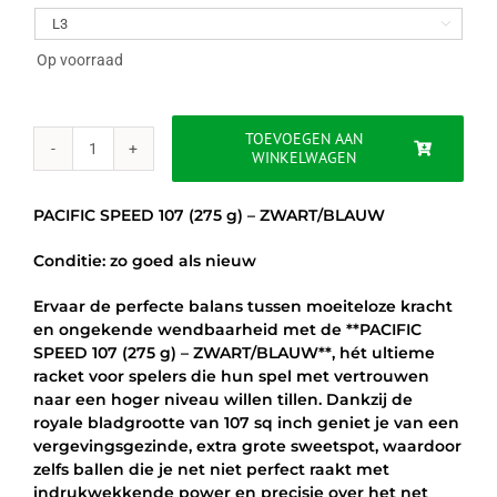
was:
is:

€200.00.
€125.00.
Op voorraad
TOEVOEGEN AAN
WINKELWAGEN
PACIFIC
SPEED
107
PACIFIC SPEED 107 (275 g) – ZWART/BLAUW
(275
g)
Conditie: zo goed als nieuw
-
ZWART
Ervaar de perfecte balans tussen moeiteloze kracht
(Testracket)
en ongekende wendbaarheid met de **PACIFIC
aantal
SPEED 107 (275 g) – ZWART/BLAUW**, hét ultieme
racket voor spelers die hun spel met vertrouwen
naar een hoger niveau willen tillen. Dankzij de
royale bladgrootte van 107 sq inch geniet je van een
vergevingsgezinde, extra grote sweetspot, waardoor
zelfs ballen die je net niet perfect raakt met
indrukwekkende power en precisie over het net