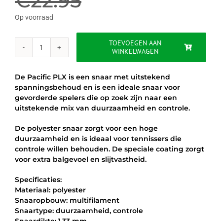
€
22.95
was:
is:
Op voorraad
€22.95.
€17.50.
TOEVOEGEN AAN
WINKELWAGEN
PACIFIC
PLX
1.28
De Pacific PLX is een snaar met uitstekend
-
spanningsbehoud en is een ideale snaar voor
SET
gevorderde spelers die op zoek zijn naar een
12M
uitstekende mix van duurzaamheid en controle.
aantal
De polyester snaar zorgt voor een hoge
duurzaamheid en is ideaal voor tennissers die
controle willen behouden. De speciale coating zorgt
voor extra balgevoel en slijtvastheid.
Specificaties:
Materiaal: polyester
Snaaropbouw: multifilament
Snaartype: duurzaamheid, controle