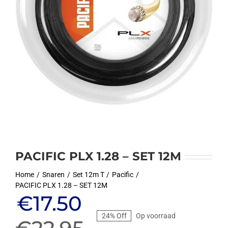
PACIFIC PLX 1.28 – SET 12M
Home
Snaren
Set 12m T
Pacific
PACIFIC PLX 1.28 – SET 12M
Oorspronkelijke
Huidige
€
17.50
24% Off
Op voorraad
prijs
prijs