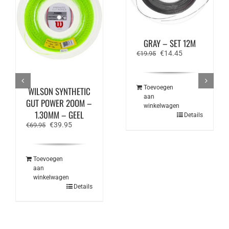
YONEX POLYTOUR
STRIKE 125 – IRON
GRAY – SET 12M
Oorspronkelijke
Huidige
€
14.45
€
19.95
prijs
prijs
was:
is:
€19.95.
€14.45.
Toevoegen
WILSON SYNTHETIC
aan
GUT POWER 2OOM –
winkelwagen
1.30MM – GEEL
Details
Oorspronkelijke
Huidige
€
39.95
€
69.95
prijs
prijs
was:
is:
€69.95.
€39.95.
Toevoegen
aan
winkelwagen
Details