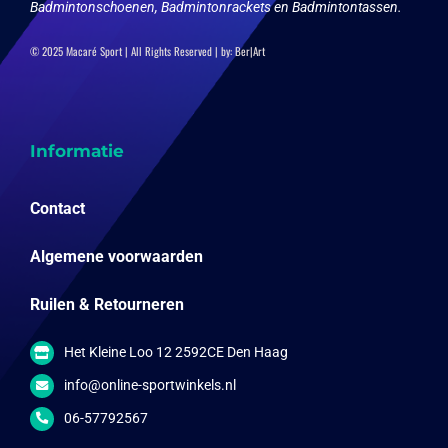
Badmintonschoenen, Badmintonrackets en Badmintontassen.
© 2025 Macaré Sport | All Rights Reserved | by:
Ber|Art
Informatie
Contact
Algemene voorwaarden
Ruilen & Retourneren
Het Kleine Loo 12 2592CE Den Haag
info@online-sportwinkels.nl
06-57792567