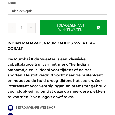
was:
is:
Maat

€45.00.
€37.95.
TOEVOEGEN AAN
WINKELWAGEN
INDIAN
MAHARADJA
MUMBAI
INDIAN MAHARADJA MUMBAI KIDS SWEATER –
KIDS
COBALT
SWEATER
-
De Mumbai Kids Sweater is een klassieke
COBALT
cobaltblauwe trui van het merk The Indian
aantal
Maharadja en is ideaal voor tijdens of na het
sporten. De stof verdrijft vocht naar de buitenkant
en houdt zo de huid droog tijdens het spelen. Ook
interessant voor verenigingen en teams ter gebruik
voor clubkleding omdat deze op meerdere plekken
te voorzien is van logo’s en/of tekst.
BETROUWBARE WEBSHOP