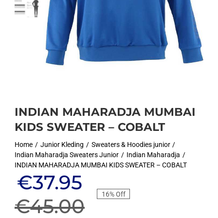
INDIAN MAHARADJA MUMBAI
KIDS SWEATER – COBALT
Home
Junior Kleding
Sweaters & Hoodies junior
Indian Maharadja Sweaters Junior
Indian Maharadja
INDIAN MAHARADJA MUMBAI KIDS SWEATER – COBALT
Oorspronkelijke
Huidige
€
37.95
16% Off
prijs
prijs
€
45.00