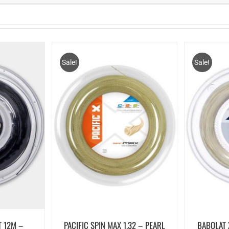
Sale!
Sale!
T 12M –
PACIFIC SPIN MAX 1.32 – PEARL
BABOLAT 