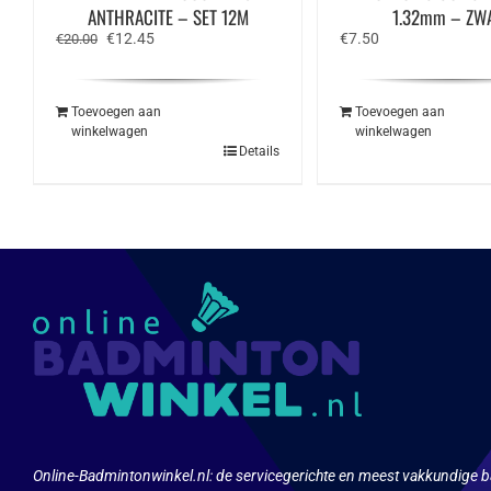
ANTHRACITE – SET 12M
1.32mm – ZW
Oorspronkelijke
Huidige
€
12.45
€
7.50
€
20.00
prijs
prijs
was:
is:
€20.00.
€12.45.
Toevoegen aan
Toevoegen aan
winkelwagen
winkelwagen
Details
Online-Badmintonwinkel.nl:
de servicegerichte en meest vakkundige b