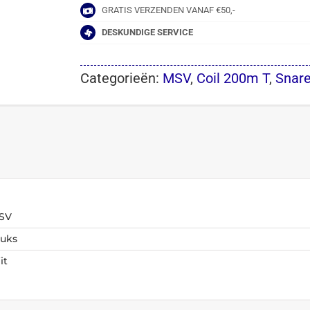
GRATIS VERZENDEN VANAF €50,-
DESKUNDIGE SERVICE
Categorieën:
MSV
,
Coil 200m T
,
Snar
SV
tuks
it