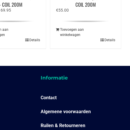
– COIL 200M
COIL 200M
rspronkelijke
Huidige
169.95
€
55.00
ijs
prijs
s:
is:
19.95.
€169.95.
n aan
Toevoegen aan
gen
winkelwagen
Details
Details
Informatie
Contact
Algemene voorwaarden
Ruilen & Retourneren