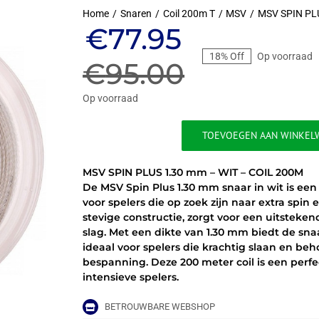
Home
Snaren
Coil 200m T
MSV
MSV SPIN PL
Oorspronkeli
Huidige
€
77.95
18% Off
Op voorraad
prijs
prijs
€
95.00
was:
is:
Op voorraad
€95.00.
€77.95.
TOEVOEGEN AAN WINKEL
MSV
SPIN
MSV SPIN PLUS 1.30 mm – WIT – COIL 200M
PLUS
De MSV Spin Plus 1.30 mm snaar in wit is een
1.30
voor spelers die op zoek zijn naar extra spin
mm
stevige constructie, zorgt voor een uitstekend
-
slag. Met een dikte van 1.30 mm biedt de sn
WIT
ideaal voor spelers die krachtig slaan en b
-
bespanning. Deze 200 meter coil is een per
COIL
intensieve spelers.
200M
aantal
BETROUWBARE WEBSHOP