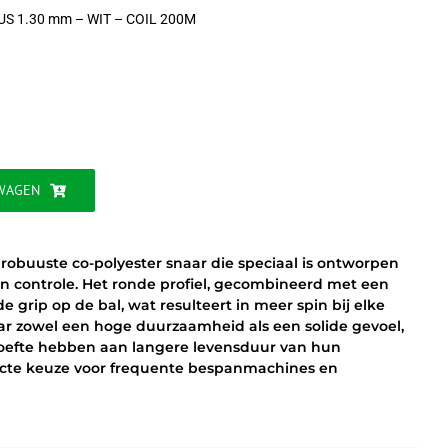
US 1.30 mm – WIT – COIL 200M
jke
WAGEN
 robuuste co-polyester snaar die speciaal is ontworpen
 en controle. Het ronde profiel, gecombineerd met een
e grip op de bal, wat resulteert in meer spin bij elke
aar zowel een hoge duurzaamheid als een solide gevoel,
ehoefte hebben aan langere levensduur van hun
fecte keuze voor frequente bespanmachines en