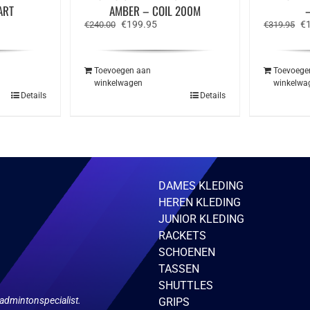
ART
AMBER – COIL 200M
Oorspronkelijke
Huidige
Oo
€
199.95
€
€
240.00
€
319.95
prijs
prijs
pr
was:
is:
wa
€240.00.
€199.95.
€3
Toevoegen aan
Toevoege
winkelwagen
winkelwa
Details
Details
DAMES KLEDING
HEREN KLEDING
JUNIOR KLEDING
RACKETS
SCHOENEN
TASSEN
SHUTTLES
admintonspecialist.
GRIPS