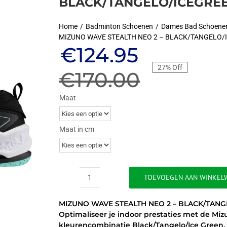
BLACK/TANGELO/ICEGRE
Home
Badminton Schoenen
Dames Bad Schoene
MIZUNO WAVE STEALTH NEO 2 – BLACK/TANGELO/
Oorspronkel
Huidige
€
124.95
27% Off
prijs
prijs
€
170.00
was:
is:
Maat
€170.00.
€124.95.
Maat in cm
TOEVOEGEN AAN WINKEL
MIZUNO
WAVE
MIZUNO WAVE STEALTH NEO 2 – BLACK/TAN
STEALTH
Optimaliseer je indoor prestaties met de M
NEO
kleurencombinatie Black/Tangelo/Ice Green. 
2