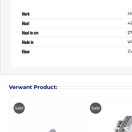
Merk
M
Maat
4
Maat in cm
27
Made in
V
Kleur
Z
Verwant Product:
Sale!
Sale!