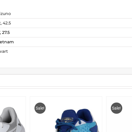
izuno
2
,
42.5
, 27.5
ietnam
wart
Sale!
Sale!