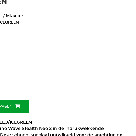
EN
n
Mizuno
ICEGREEN
ijke
WAGEN
GELO/ICEGREEN
izuno Wave Stealth Neo 2 in de indrukwekkende
Deze schoen, speciaal ontwikkeld voor de krachtige en