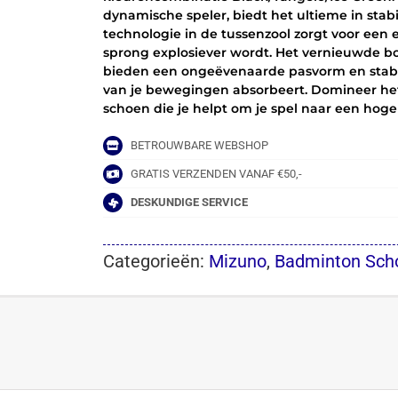
dynamische speler, biedt het ultieme in st
-
technologie in de tussenzool zorgt voor een
BLACK/TANGELO/ICEGREEN
sprong explosiever wordt. Het vernieuwde b
aantal
bieden een ongeëvenaarde pasvorm en stabil
van je bewegingen absorbeert. Domineer het 
schoen die je helpt om je spel naar een hoger
BETROUWBARE WEBSHOP
GRATIS VERZENDEN VANAF €50,-
DESKUNDIGE SERVICE
Categorieën:
Mizuno
,
Badminton Sch